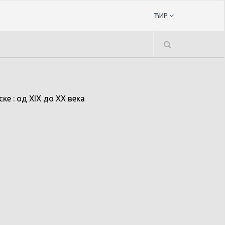
ЋИР
е : од XIX до XX века