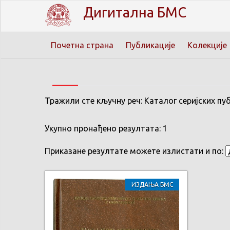
Дигитална БМС
Почетна страна
Публикације
Колекције
Тражили сте кључну реч: Каталог серијских пу
Укупно пронађено резултата: 1
Приказане резултате можете излистати и по:
ИЗДАЊА БМС