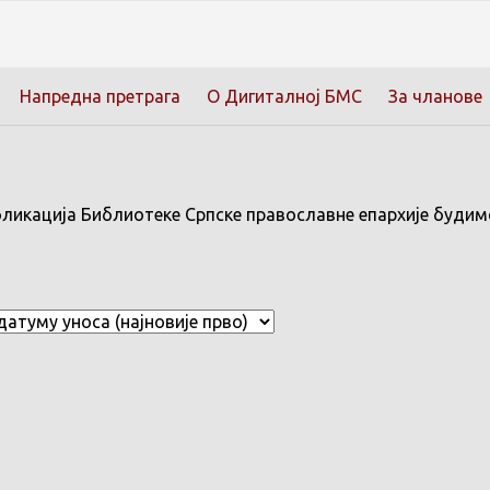
Напредна претрага
О Дигиталној БМС
За чланове
бликација Библиотеке Српске православне епархије будимск