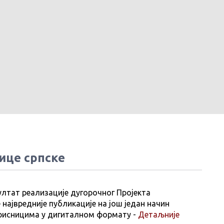
ице српске
ултат реализације дугорочног Пројекта
 највредније публикације на још један начин
рисницима у дигиталном формату -
Детаљније