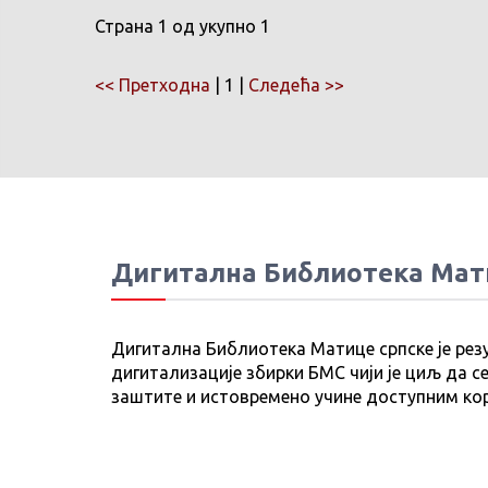
Страна 1 од укупно 1
<< Претходна
| 1 |
Следећа >>
Дигитална Библиотека Мат
Дигитална Библиотека Матице српске је рез
дигитализације збирки БМС чији је циљ да се
заштите и истовремено учине доступним ко