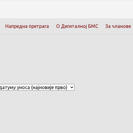
Напредна претрага
О Дигиталној БМС
За чланове