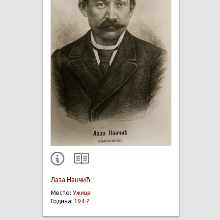
Лаза Нанчић
Место:
Ужице
Година:
194-?