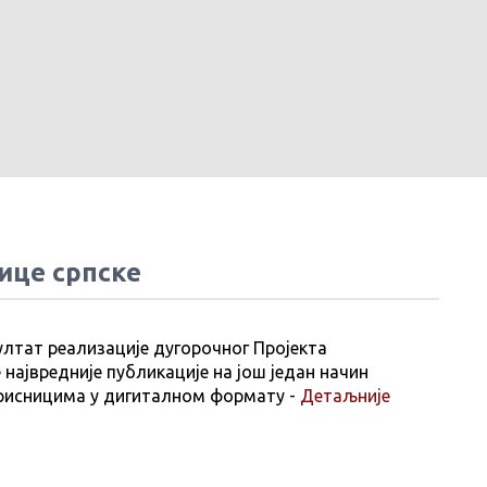
ице српске
ултат реализације дугорочног Пројекта
 највредније публикације на још један начин
рисницима у дигиталном формату -
Детаљније