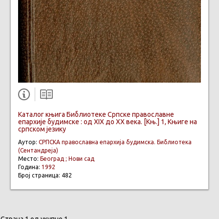
Каталог књига Библиотеке Српске православне
епархије будимске : од XIX до XX века. [Књ.] 1, Књиге на
српском језику
Аутор:
СРПСКА православна епархија будимска. Библиотека
(Сентандреја)
Место:
Београд ; Нови сад
Година:
1992
Број страница: 482