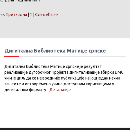
Страна 1 од укупно 1
<< Претходна
| 1 |
Следећа >>
Дигитална Библиотека Матице српске
Дигитална Библиотека Матице српске је резултат
реализације дугорочног Пројекта дигитализације збирки БМС
чији је циљ да се највредније публикације на још један начин
заштите и истовремено учине доступним корисницима у
дигиталном формату -
Детаљније