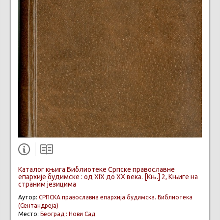
Каталог књига Библиотеке Српске православне
епархије будимске : од XIX до XX века. [Књ.] 2, Књиге на
страним језицима
Аутор:
СРПСКА православна епархија будимска. Библиотека
(Сентандреја)
Место:
Београд : Нови Сад