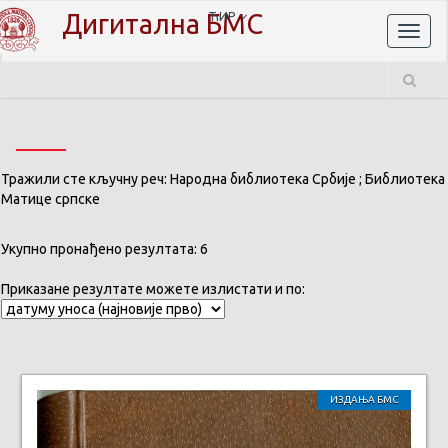
Дигитална БМС
ЋИР
Toggl
naviga
Тражили сте кључну реч: Народна библиотека Србије ; Библиотека
Матице српске
Укупно пронађено резултата: 6
Приказане резултате можете излистати и по:
ИЗДАЊА БМС