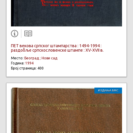
ПЕТ векова српског штампарства : 1494-1994 :
раздобље српскословенске штампе : XV-XVII в.
Место:
Београд ; Нови сад
Година:
1994
Број страница: 400
ИЗДАЊА БМС