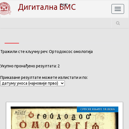
Дигитална БМС
ЋИР
Toggl
naviga
Тражили сте кључну реч: Ортодоксос омологија
Укупно пронађено резултата: 2
Приказане резултате можете излистати и по:
СРПСКЕ КЊИГЕ 18. ВЕКА