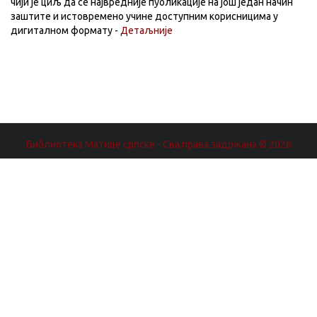
чији је циљ да се највредније публикације на још један начин
заштите и истовремено учине доступним корисницима у
дигиталном формату -
Детаљније
Библиотека Матице српске - Сва права задржана.© 2026