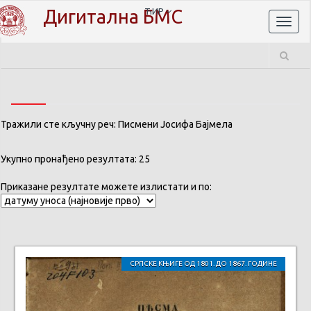
Дигитална БМС
ЋИР
Toggl
naviga
Тражили сте кључну реч: Писмени Јосифа Бајмела
Укупно пронађено резултата: 25
Приказане резултате можете излистати и по:
СРПСКЕ КЊИГЕ ОД 1801. ДО 1867. ГОДИНЕ