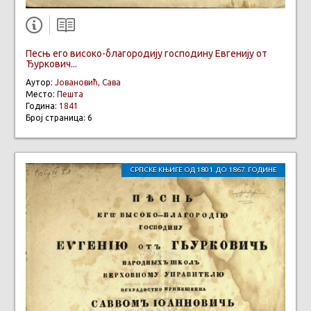
Песњ его високо-благородију господину Евгенију от
Ђуркович...
Аутор:
Јовановић, Сава
Место:
Пешта
Година:
1841
Број страница: 6
СРПСКЕ КЊИГЕ ОД 1801. ДО 1867. ГОДИНЕ