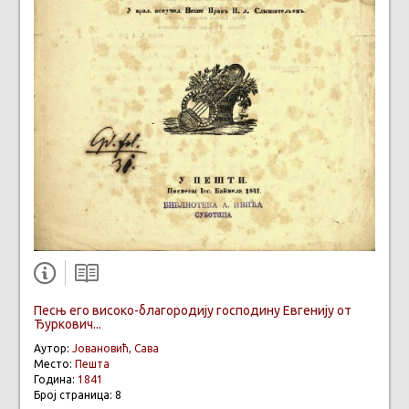
Песњ его високо-благородију господину Евгенију от
Ђуркович...
Аутор:
Јовановић, Сава
Место:
Пешта
Година:
1841
Број страница: 8