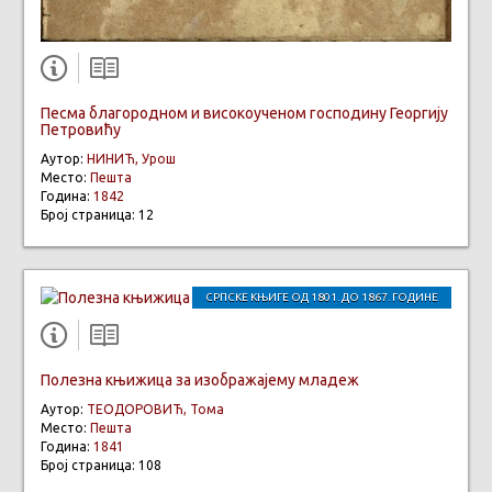
Песма благородном и високоученом господину Георгију
Петровићу
Аутор:
НИНИЋ, Урош
Место:
Пешта
Година:
1842
Број страница: 12
СРПСКЕ КЊИГЕ ОД 1801. ДО 1867. ГОДИНЕ
Полезна књижица за изображајему младеж
Аутор:
ТЕОДОРОВИЋ, Тома
Место:
Пешта
Година:
1841
Број страница: 108