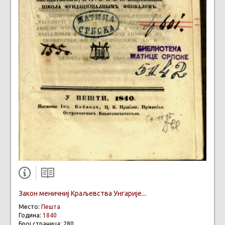
Закон меничниј Краљевства Унгарије...
Место:
Пешта
Година:
1840
Број страница: 280