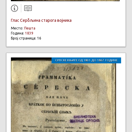
Глас Сербљина старога војника
Место:
Пешта
Година:
1839
Број страница: 16
СРПСКЕ КЊИГЕ ОД 1801. ДО 1867. ГОДИНЕ