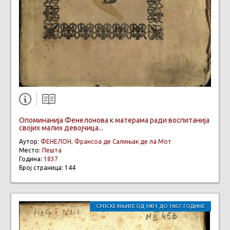
Опоминанија Фенелонова к матерама ради воспитанија
својих малих девојчица...
Аутор:
ФЕНЕЛОН, Франсоа де Салињак де ла Мот
Место:
Пешта
Година:
1837
Број страница: 144
СРПСКЕ КЊИГЕ ОД 1801. ДО 1867. ГОДИНЕ