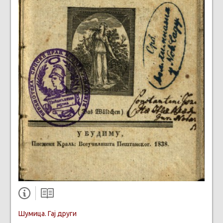
Шумица. Гај други