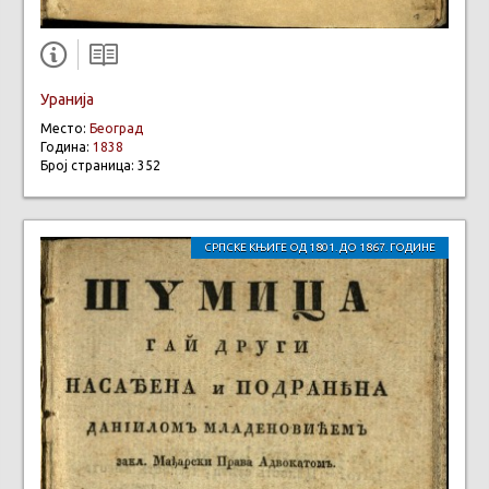
Уранија
Место:
Београд
Година:
1838
Број страница: 352
СРПСКЕ КЊИГЕ ОД 1801. ДО 1867. ГОДИНЕ