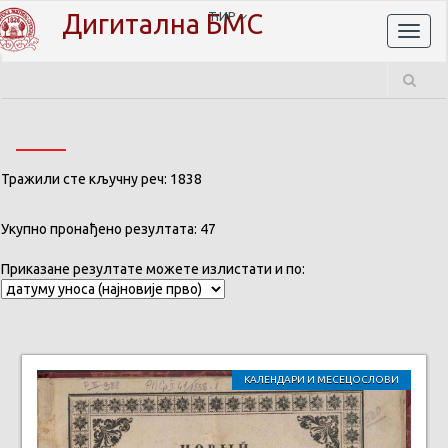
Дигитална БМС
ЋИР
Toggl
naviga
Тражили сте кључну реч: 1838
Укупно пронађено резултата: 47
Приказане резултате можете излистати и по:
КАЛЕНДАРИ И МЕСЕЦОСЛОВИ