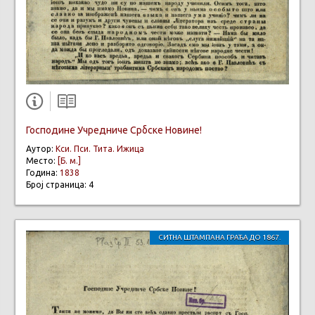
Господине Учредниче Србске Новине!
Аутор:
Кси. Пси. Тита. Ижица
Место:
[Б. м.]
Година:
1838
Број страница: 4
СИТНА ШТАМПАНА ГРАЂА ДО 1867.