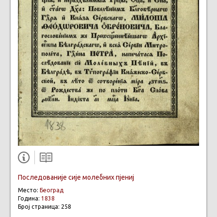
Последованије сије молебних пјениј
Место:
Београд
Година:
1838
Број страница: 258