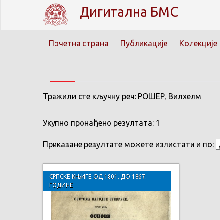
Дигитална БМС
Почетна страна
Публикације
Колекције
Тражили сте кључну реч: РОШЕР, Вилхелм
Укупно пронађено резултата: 1
Приказане резултате можете излистати и по:
СРПСКЕ КЊИГЕ ОД 1801. ДО 1867.
ГОДИНЕ