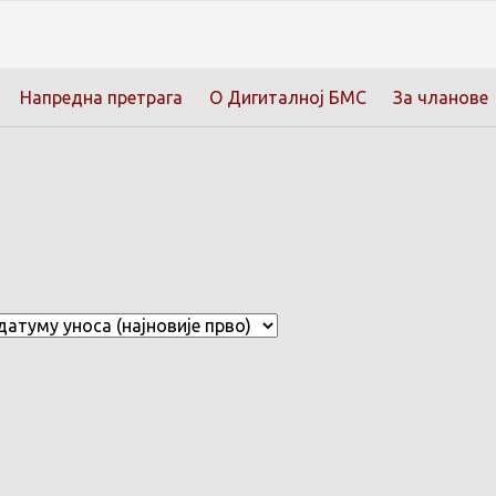
Напредна претрага
О Дигиталној БМС
За чланове