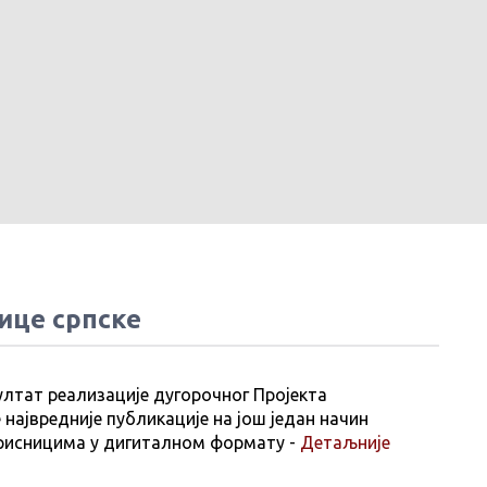
ице српске
ултат реализације дугорочног Пројекта
 највредније публикације на још један начин
рисницима у дигиталном формату -
Детаљније