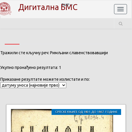
Дигитална БМС
ЋИР
Toggl
naviga
Тражили сте кључну реч: Римљани славенствовавшији
Укупно пронађено резултата: 1
Приказане резултате можете излистати и по:
СРПСКЕ КЊИГЕ ОД 1801. ДО 1867. ГОДИНЕ