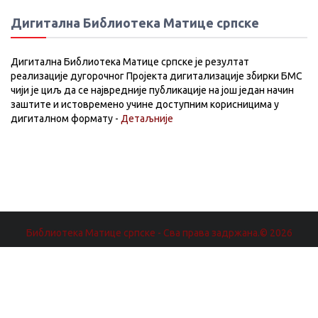
Дигитална Библиотека Матице српске
Дигитална Библиотека Матице српске је резултат
реализације дугорочног Пројекта дигитализације збирки БМС
чији је циљ да се највредније публикације на још један начин
заштите и истовремено учине доступним корисницима у
дигиталном формату -
Детаљније
Библиотека Матице српске - Сва права задржана.© 2026