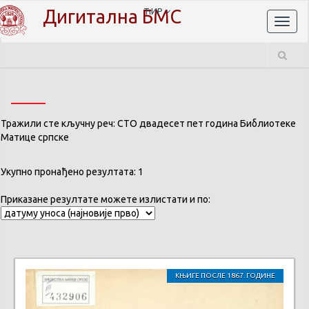
Дигитална БМС
ЋИР
Toggl
naviga
Тражили сте кључну реч: СТО двадесет пет година Библиотеке
Матице српске
Укупно пронађено резултата: 1
Приказане резултате можете излистати и по:
КЊИГЕ ПОСЛЕ 1867. ГОДИНЕ