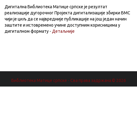
Дигитална Библиотека Матице српске је резултат
реализације дугорочног Пројекта дигитализације збирки БМС
чији је циљ да се највредније публикације на још један начин
заштите и истовремено учине доступним корисницима у
дигиталном формату -
Детаљније
Библиотека Матице српске - Сва права задржана.© 2026