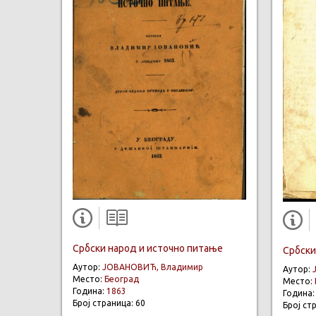
Србски народ и источно питање
Србски
Аутор:
ЈОВАНОВИЋ, Владимир
Аутор:
Место:
Београд
Место:
Година:
1863
Година
Број страница: 60
Број ст