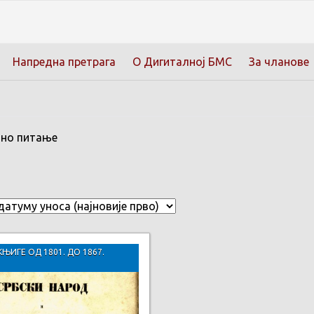
Напредна претрага
О Дигиталној БМС
За чланове
чно питање
КЊИГЕ ОД 1801. ДО 1867.