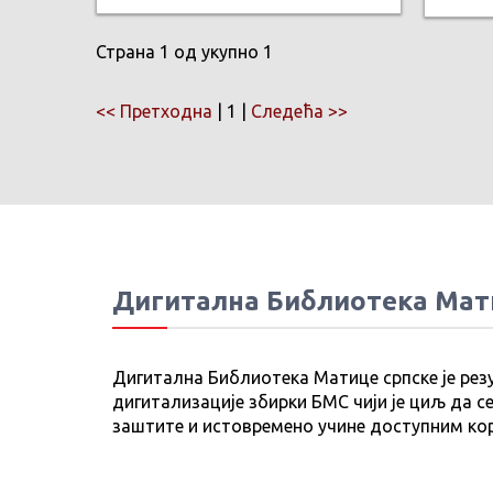
Страна 1 од укупно 1
<< Претходна
| 1 |
Следећа >>
Дигитална Библиотека Мат
Дигитална Библиотека Матице српске је рез
дигитализације збирки БМС чији је циљ да се
заштите и истовремено учине доступним ко