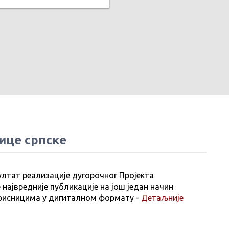
ице српске
ултат реализације дугорочног Пројекта
 највредније публикације на још један начин
рисницима у дигиталном формату -
Детаљније