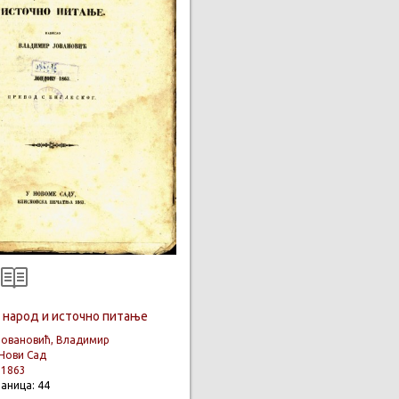
 народ и источно питање
Јовановић, Владимир
Нови Сад
:
1863
раница: 44