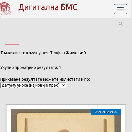
Дигитална БМС
ЋИР
Toggl
naviga
Тражили сте кључну реч: Теофан Живковић
Укупно пронађено резултата: 1
Приказане резултате можете излистати и по:
ФОТОГРАФИЈЕ