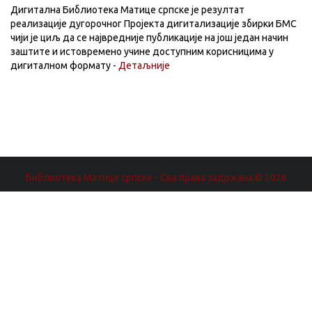
Дигитална Библиотека Матице српске је резултат
реализације дугорочног Пројекта дигитализације збирки БМС
чији је циљ да се највредније публикације на још један начин
заштите и истовремено учине доступним корисницима у
дигиталном формату -
Детаљније
Библиотека Матице српске - Сва права задржана.© 2026