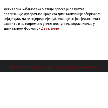
Дигитална Библиотека Матице српске је резултат
реализације дугорочног Пројекта дигитализације збирки БМС
чији је циљ да се највредније публикације на још један начин
заштите и истовремено учине доступним корисницима у
дигиталном формату -
Детаљније
Библиотека Матице српске - Сва права задржана.© 2026