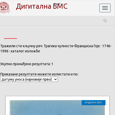
Дигитална БМС
ЋИР
Toggl
naviga
Тражили сте кључну реч: Трагика чулности Франциска Гоје : 1746-
1996 : каталог изложбе
Укупно пронађено резултата: 1
Приказане резултате можете излистати и по:
ИЗДАЊА БМС