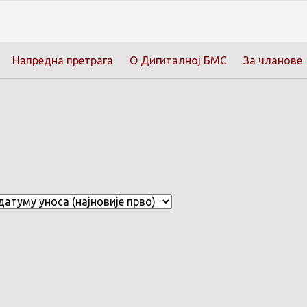
Напредна претрага
О Дигиталној БМС
За чланове