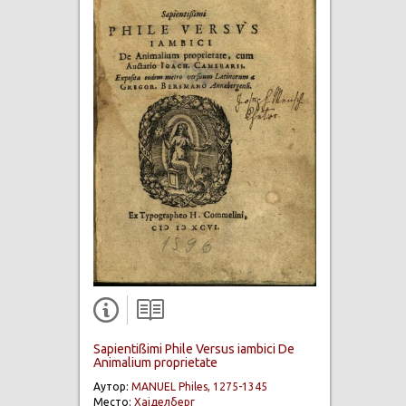
Sapientißimi Phile Versus iambici De
Animalium proprietate
Аутор:
MANUEL Philes, 1275-1345
Место:
Хајделберг