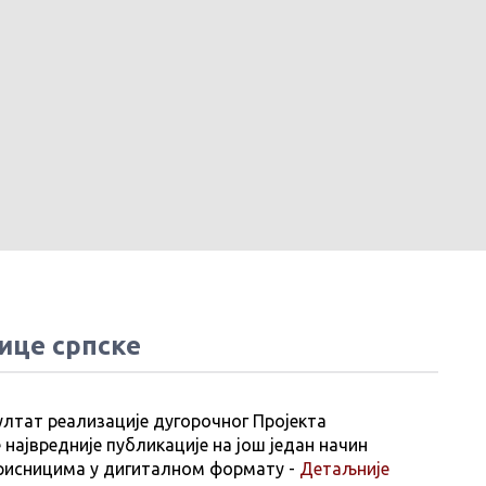
ице српске
ултат реализације дугорочног Пројекта
 највредније публикације на још један начин
рисницима у дигиталном формату -
Детаљније