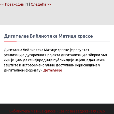
<< Претходна
| 1 |
Следећа >>
Дигитална Библиотека Матице српске
Дигитална Библиотека Матице српске је резултат
реализације дугорочног Пројекта дигитализације збирки БМС
чији је циљ да се највредније публикације на још један начин
заштите и истовремено учине доступним корисницима у
дигиталном формату -
Детаљније
Библиотека Матице српске - Сва права задржана.© 2026