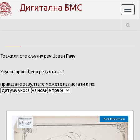
Дигитална БМС
ЋИР
Toggl
naviga
Тражили сте кључну реч: Јован Пачу
Укупно пронађено резултата: 2
Приказане резултате можете излистати и по:
МУЗИКАЛИЈЕ