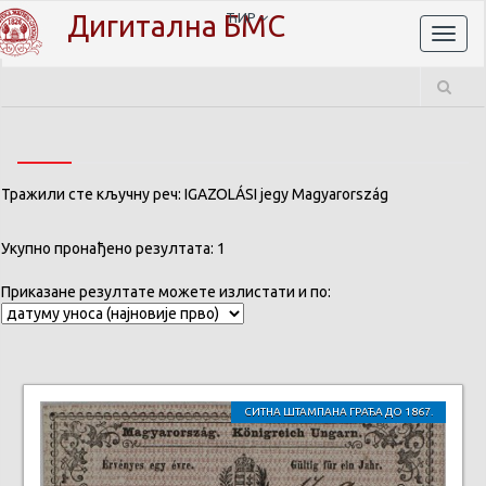
Дигитална БМС
ЋИР
Toggl
naviga
Тражили сте кључну реч: IGAZOLÁSI jegy Magyarország
Укупно пронађено резултата: 1
Приказане резултате можете излистати и по:
СИТНА ШТАМПАНА ГРАЂА ДО 1867.