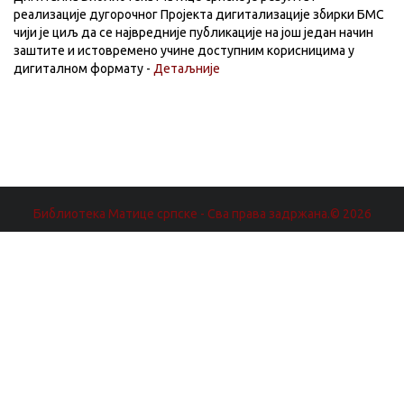
реализације дугорочног Пројекта дигитализације збирки БМС
чији је циљ да се највредније публикације на још један начин
заштите и истовремено учине доступним корисницима у
дигиталном формату -
Детаљније
Библиотека Матице српске - Сва права задржана.© 2026