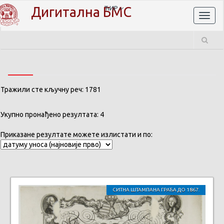
Дигитална БМС
ЋИР
Toggl
naviga
Тражили сте кључну реч: 1781
Укупно пронађено резултата: 4
Приказане резултате можете излистати и по:
СИТНА ШТАМПАНА ГРАЂА ДО 1867.