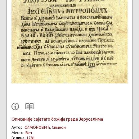
Описаниjе свјатаго божија града Јерусалима
Аутор:
СИМОНОВИЋ, Симеон
Место:
Беч
Година:
1781