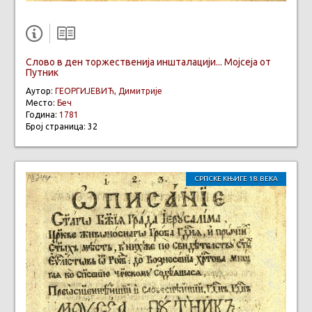
Слово в ден торжественија иншталацији... Мојсеја от
Путник
Аутор:
ГЕОРГИЈЕВИЋ, Димитрије
Место:
Беч
Година:
1781
Број страница: 32
СРПСКЕ КЊИГЕ 18. ВЕКА