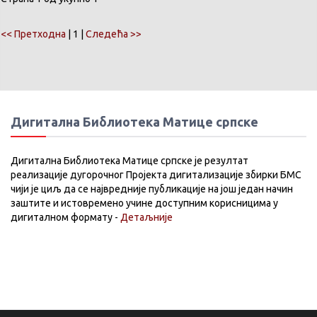
<< Претходна
| 1 |
Следећа >>
Дигитална Библиотека Матице српске
Дигитална Библиотека Матице српске је резултат
реализације дугорочног Пројекта дигитализације збирки БМС
чији је циљ да се највредније публикације на још један начин
заштите и истовремено учине доступним корисницима у
дигиталном формату -
Детаљније