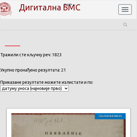
Дигитална БМС
ЋИР
Toggl
naviga
Тражили сте кључну реч: 1823
Укупно пронађено резултата: 21
Приказане резултате можете излистати и по:
ОБЈАВЉЕНИЈА