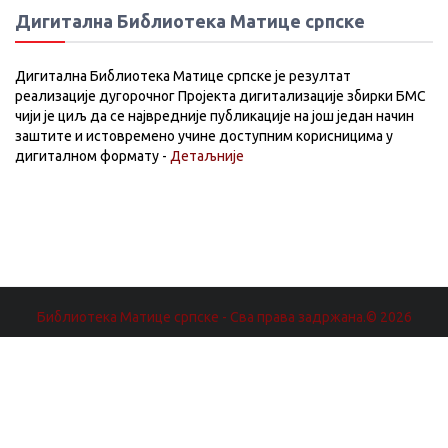
Дигитална Библиотека Матице српске
Дигитална Библиотека Матице српске је резултат
реализације дугорочног Пројекта дигитализације збирки БМС
чији је циљ да се највредније публикације на још један начин
заштите и истовремено учине доступним корисницима у
дигиталном формату -
Детаљније
Библиотека Матице српске - Сва права задржана.© 2026