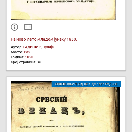
На ново лето младом јунаку 1850.
Аутор:
РАДИШИЋ, Јулије
Место:
Беч
Година:
1850
Број страница: 36
СРПСКЕ КЊИГЕ ОД 1801. ДО 1867. ГОДИНЕ