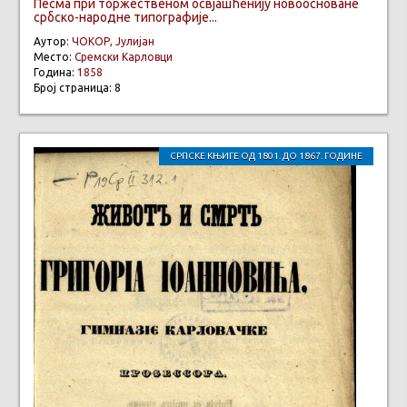
Песма при торжественом освјашћенију новоосноване
србско-народне типографије...
Аутор:
ЧОКОР, Јулијан
Место:
Сремски Карловци
Година:
1858
Број страница: 8
СРПСКЕ КЊИГЕ ОД 1801. ДО 1867. ГОДИНЕ