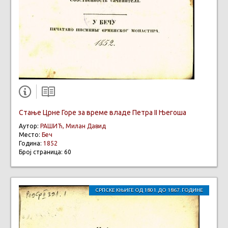
Стање Црне Горе за време владе Петра II Његоша
Аутор:
РАШИЋ, Милан Давид
Место:
Беч
Година:
1852
Број страница: 60
СРПСКЕ КЊИГЕ ОД 1801. ДО 1867. ГОДИНЕ