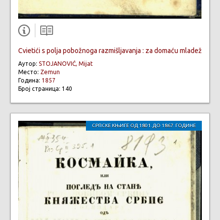
Cvietići s polja pobožnoga razmišljavanja : za domaću mladež
Аутор:
STOJANOVIĆ, Mijat
Место:
Zemun
Година:
1857
Број страница: 140
СРПСКЕ КЊИГЕ ОД 1801. ДО 1867. ГОДИНЕ