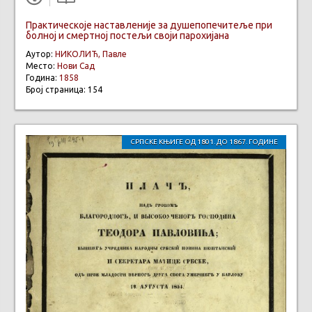
Практическоје наставленије за душепопечитеље при
болној и смертној постељи своји парохијана
Аутор:
НИКОЛИЋ, Павле
Место:
Нови Сад
Година:
1858
Број страница: 154
СРПСКЕ КЊИГЕ ОД 1801. ДО 1867. ГОДИНЕ