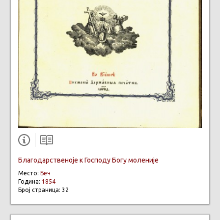
Благодарственоје к Господу Богу моленије
Место:
Беч
Година:
1854
Број страница: 32