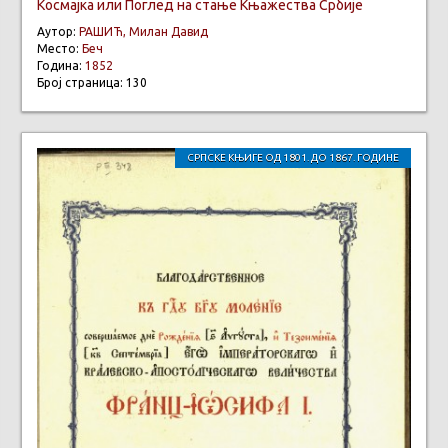
Космајка или Поглед на стање Књажества Србије
Аутор:
РАШИЋ, Милан Давид
Место:
Беч
Година:
1852
Број страница: 130
СРПСКЕ КЊИГЕ ОД 1801. ДО 1867. ГОДИНЕ