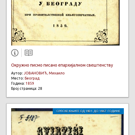
Окружно писмо писано епархијалном свештенству
Аутор:
ЈОВАНОВИЋ, Михаило
Место:
Београд
Година:
1859
Број страница: 28
СРПСКЕ КЊИГЕ ОД 1801. ДО 1867. ГОДИНЕ