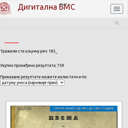
Дигитална БМС
ЋИР
Toggl
naviga
Тражили сте кључну реч: 185_
Укупно пронађено резултата: 759
Приказане резултате можете излистати и по:
СРПСКЕ КЊИГЕ ОД 1801. ДО 1867. ГОДИНЕ