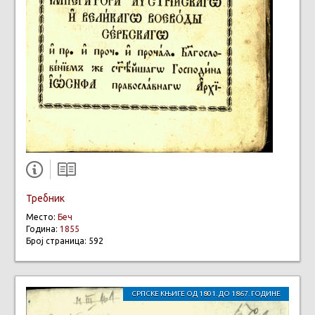
Требник
Место:
Беч
Година:
1855
Број страница: 592
СРПСКЕ КЊИГЕ ОД 1801. ДО 1867. ГОДИНЕ