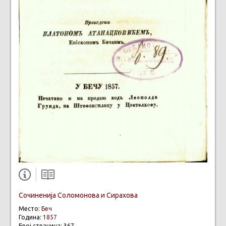
Сочиненија Соломонова и Сирахова
Место:
Беч
Година:
1857
Број страница: 367