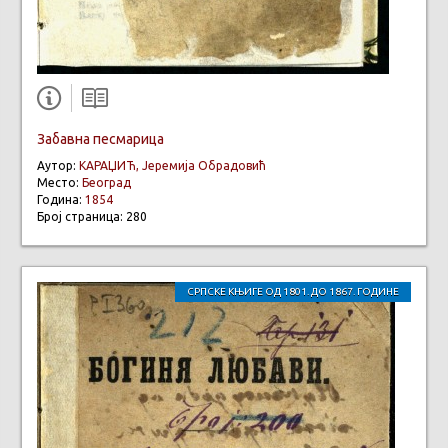
Забавна песмарица
Аутор:
КАРАЏИЋ, Јеремија Обрадовић
Место:
Београд
Година:
1854
Број страница: 280
СРПСКЕ КЊИГЕ ОД 1801. ДО 1867. ГОДИНЕ