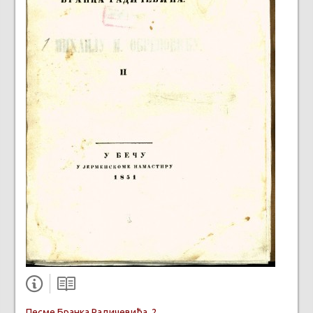
Песме Бранка Радичевића. 2