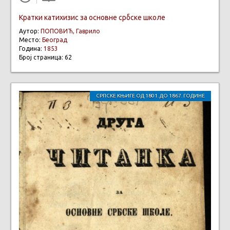
Кратки катихизис за основне србске школе
Аутор:
ПОПОВИЋ, Гаврило
Место:
Београд
Година:
1853
Број страница: 62
СРПСКЕ КЊИГЕ ОД 1801. ДО 1867. ГОДИНЕ