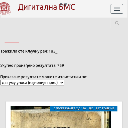
Дигитална БМС
ЋИР
Toggl
naviga
Тражили сте кључну реч: 185_
Укупно пронађено резултата: 759
Приказане резултате можете излистати и по:
СРПСКЕ КЊИГЕ ОД 1801. ДО 1867. ГОДИНЕ