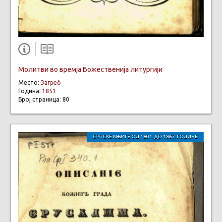
Молитви во времја Божественија литургији
Место:
Загреб
Година:
1851
Број страница: 80
СРПСКЕ КЊИГЕ ОД 1801. ДО 1867. ГОДИНЕ