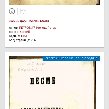
Лажни цар Шћепан Мали
Аутор:
ПЕТРОВИЋ Његош, Петар
Место:
Загреб
Година:
1851
Број страница: 216
СРПСКЕ КЊИГЕ ОД 1801. ДО 1867. ГОДИНЕ