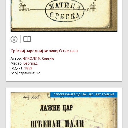
Србскиј народниј великиј Отче-наш
Аутор:
НИКОЛИЋ, Сергије
Место:
Београд
Година:
1859
Број страница: 32
СРПСКЕ КЊИГЕ ОД 1801. ДО 1867. ГОДИНЕ