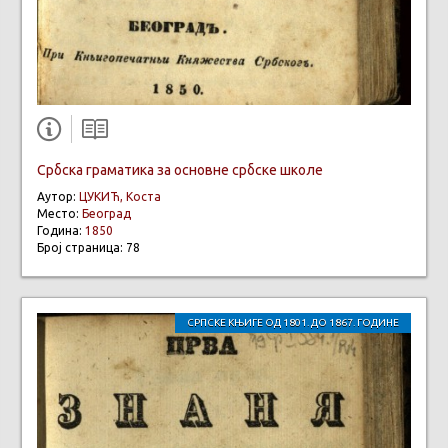
Србска граматика за основне србске школе
Аутор:
ЦУКИЋ, Коста
Место:
Београд
Година:
1850
Број страница: 78
СРПСКЕ КЊИГЕ ОД 1801. ДО 1867. ГОДИНЕ