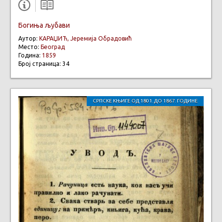
Богиња љубави
Аутор:
КАРАЏИЋ, Јеремија Обрадовић
Место:
Београд
Година:
1859
Број страница: 34
СРПСКЕ КЊИГЕ ОД 1801. ДО 1867. ГОДИНЕ