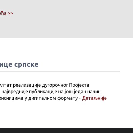
ћа >>
ице српске
ултат реализације дугорочног Пројекта
 највредније публикације на још један начин
рисницима у дигиталном формату -
Детаљније