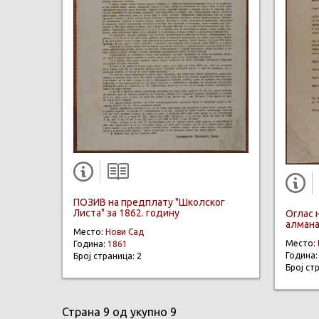
ПОЗИВ на предплату "Школског
Листа" за 1862. годину
Оглас 
алмана
Место:
Нови Сад
Место:
Година:
1861
Година
Број страница: 2
Број ст
Страна 9 од укупно 9