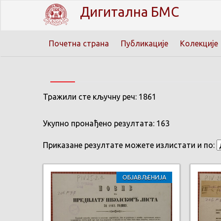
Дигитална БМС
Почетна страна
Публикације
Колекције
Тражили сте кључну реч: 1861
Укупно пронађено резултата: 163
Приказане резултате можете излистати и по:
ОБЈАВЉЕНИЈА