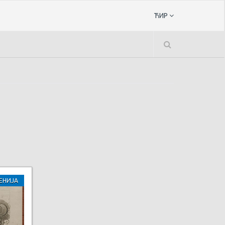
ЋИР
ЕНИЈА