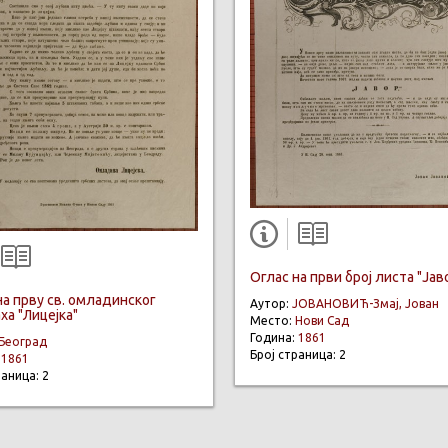
Оглас на први број листа "Јав
на прву св. омладинског
Аутор:
ЈОВАНОВИЋ-Змај, Јован
ха "Лицејка"
Место:
Нови Сад
Година:
1861
Београд
Број страница: 2
:
1861
раница: 2