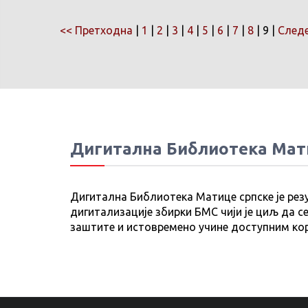
<< Претходна
|
1
|
2
|
3
|
4
|
5
|
6
|
7
|
8
| 9 |
Следе
Дигитална Библиотека Мат
Дигитална Библиотека Матице српске је рез
дигитализације збирки БМС чији је циљ да се
заштите и истовремено учине доступним ко