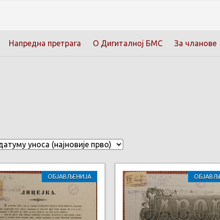
Напредна претрага
О Дигиталној БМС
За чланове
ОБЈАВЉЕНИЈА
ОБЈАВЉ