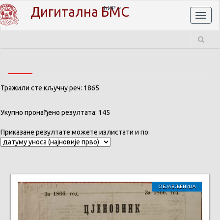
Дигитална БМС
ЋИР
Toggl
naviga
Тражили сте кључну реч: 1865
Укупно пронађено резултата: 145
Приказане резултате можете излистати и по:
ОБЈАВЉЕНИЈА