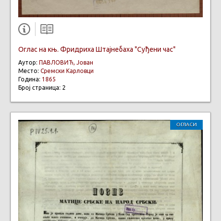
Оглас на књ. Фридриха Штајнебаха "Суђени час"
Аутор:
ПАВЛОВИЋ, Јован
Место:
Сремски Карловци
Година:
1865
Број страница: 2
ОГЛАСИ