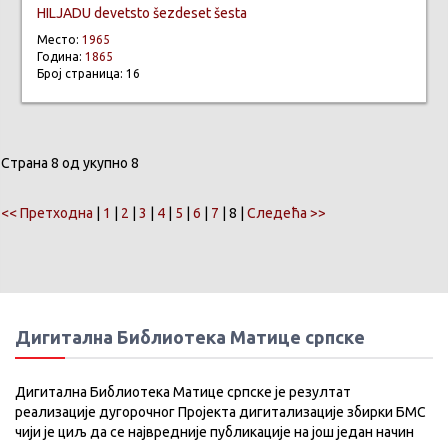
HILJADU devetsto šezdeset šesta
Место:
1965
Година:
1865
Број страница: 16
Страна 8 од укупно 8
<< Претходна
|
1
|
2
|
3
|
4
|
5
|
6
|
7
| 8 |
Следећа >>
Дигитална Библиотека Матице српске
Дигитална Библиотека Матице српске је резултат
реализације дугорочног Пројекта дигитализације збирки БМС
чији је циљ да се највредније публикације на још један начин