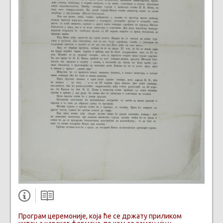
Програм церемоније, која ће се држату приликом