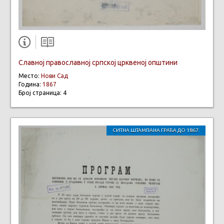
Славној православној српској црквеној општини
Место:
Нови Сад
Година:
1867
Број страница: 4
СИТНА ШТАМПАНА ГРАЂА ДО 1867.