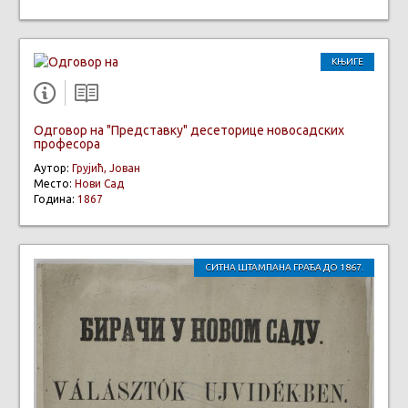
КЊИГЕ
Одговор на "Представку" десеторице новосадских
професора
Аутор:
Грујић, Јован
Место:
Нови Сад
Година:
1867
СИТНА ШТАМПАНА ГРАЂА ДО 1867.