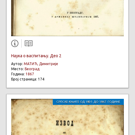
Наука о васпитању. Део 2
Аутор:
МАТИЋ, Димитрије
Место:
Београд
Година:
1867
Број страница: 174
СРПСКЕ КЊИГЕ ОД 1801. ДО 1867. ГОДИНЕ