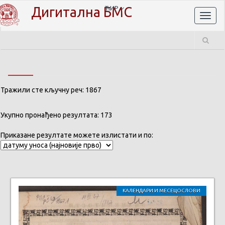
Дигитална БМС
ЋИР
Toggl
naviga
Тражили сте кључну реч: 1867
Укупно пронађено резултата: 173
Приказане резултате можете излистати и по:
КАЛЕНДАРИ И МЕСЕЦОСЛОВИ