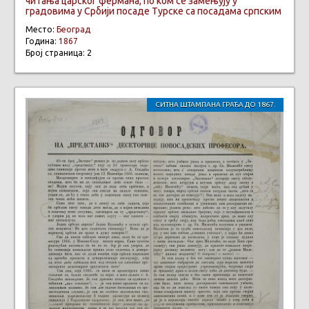
читања царског фермана, по ком се замењују у
градовима у Србији посаде Турске са посадама српским
Место:
Београд
Година:
1867
Број страница: 2
СИТНА ШТАМПАНА ГРАЂА ДО 1867.