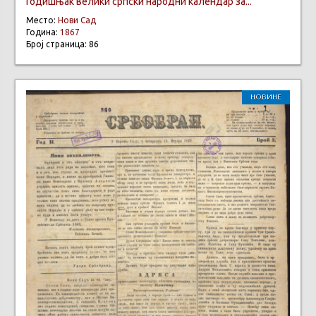
Годишњак велики српски народни календар за...
Место:
Нови Сад
Година:
1867
Број страница: 86
НОВИНЕ