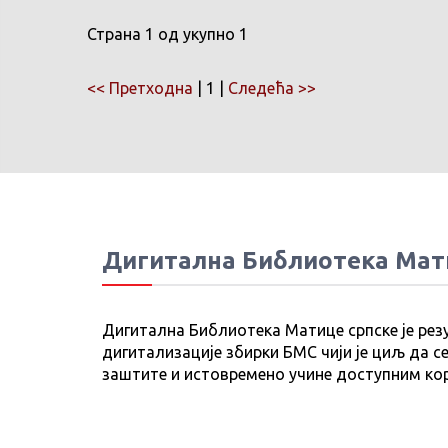
Страна 1 од укупно 1
<< Претходна
| 1 |
Следећа >>
Дигитална Библиотека Мат
Дигитална Библиотека Матице српске је рез
дигитализације збирки БМС чији је циљ да се
заштите и истовремено учине доступним ко