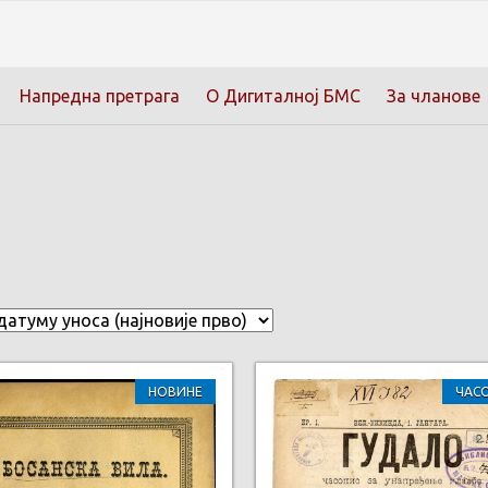
Напредна претрага
О Дигиталној БМС
За чланове
НОВИНЕ
ЧАС