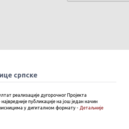
ице српске
ултат реализације дугорочног Пројекта
 највредније публикације на још један начин
рисницима у дигиталном формату -
Детаљније