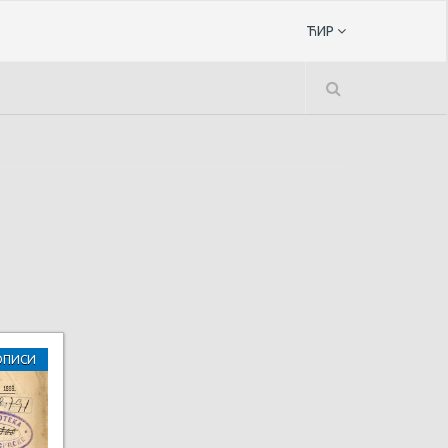
ЋИР
ОПИСИ