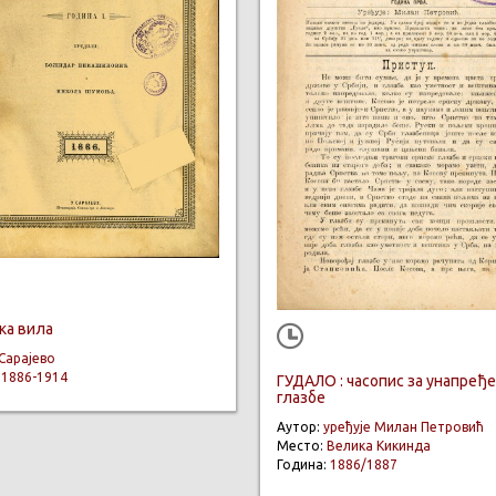
ка вила
Сарајево
:
1886-1914
ГУДАЛО : часопис за унапређ
глазбе
Аутор:
уређује Милан Петровић
Место:
Велика Кикинда
Година:
1886/1887