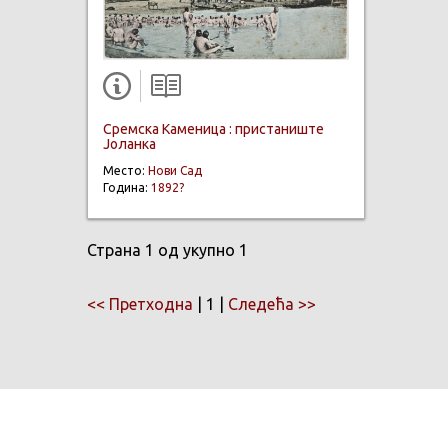
Сремска Каменица : пристаниште
Јоланка
Место:
Нови Сад
Година:
1892?
Страна 1 од укупно 1
<< Претходна
| 1 |
Следећа >>