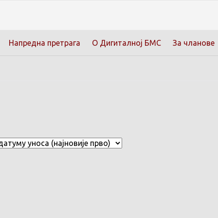
Напредна претрага
О Дигиталној БМС
За чланове