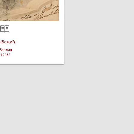
н Божић
Берлин
:
1903?