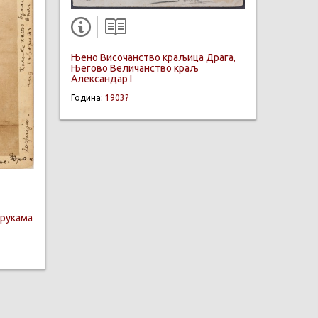
Њено Височанство краљица Драга,
Његово Величанство краљ
Александар I
Година:
1903?
 рукама