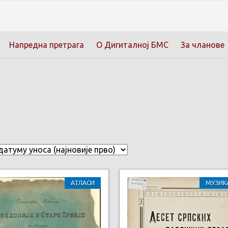
Напредна претрага
О Дигиталној БМС
За чланове
АТЛАСИ
МУЗИК