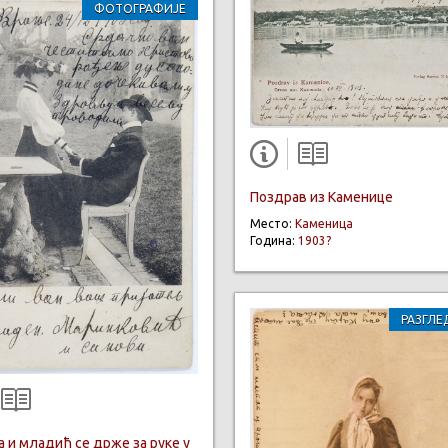
ФОТОГРАФИЈЕ
Поздрав из Каменице
Место:
Каменица
Година:
1903?
РАЗГЛЕ
а и младић се држе за руке у