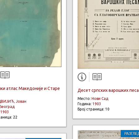
ки атлас Македоније и Старе
Десет српских варошких пес
Место:
Нови Сад
ЦВИЈИЋ, Јован
Година:
1903
Београд
Број страница: 10
:
1903
раница: 22
РАЗГЛЕ