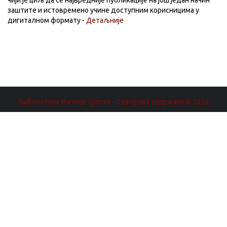
чији је циљ да се највредније публикације на још један начин
заштите и истовремено учине доступним корисницима у
дигиталном формату -
Детаљније
Библиотека Матице српске - Сва права задржана.© 2026