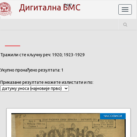
Дигитална БМС
ЋИР
Toggl
naviga
Тражили сте кључну реч: 1920; 1923-1929
Укупно пронађено резултата: 1
Приказане резултате можете излистати и по:
ЧАСОПИСИ