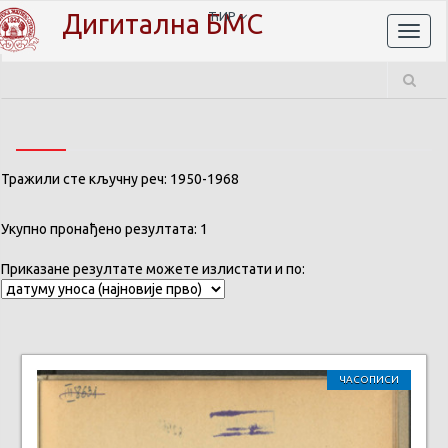
Дигитална БМС
ЋИР
Toggl
naviga
Тражили сте кључну реч: 1950-1968
Укупно пронађено резултата: 1
Приказане резултате можете излистати и по:
ЧАСОПИСИ