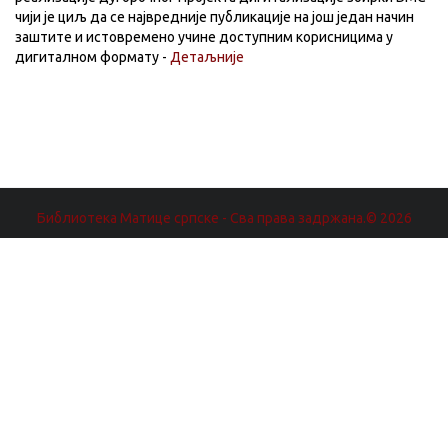
чији је циљ да се највредније публикације на још један начин
заштите и истовремено учине доступним корисницима у
дигиталном формату -
Детаљније
Библиотека Матице српске - Сва права задржана.© 2026