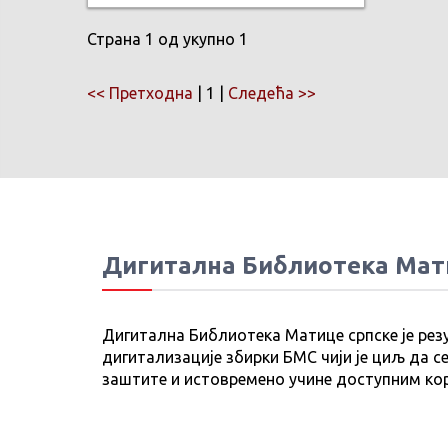
Страна 1 од укупно 1
<< Претходна
| 1 |
Следећа >>
Дигитална Библиотека Мат
Дигитална Библиотека Матице српске је рез
дигитализације збирки БМС чији је циљ да се
заштите и истовремено учине доступним ко