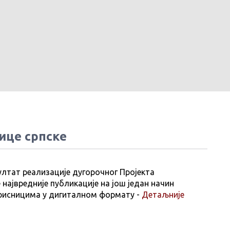
ице српске
ултат реализације дугорочног Пројекта
 највредније публикације на још један начин
рисницима у дигиталном формату -
Детаљније