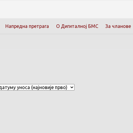
Напредна претрага
О Дигиталној БМС
За чланове