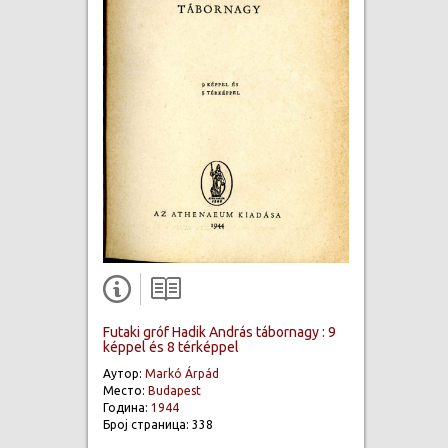
Futaki gróf Hadik András tábornagy : 9
képpel és 8 térképpel
Аутор:
Markó Árpád
Место:
Budapest
Година:
1944
Број страница: 338