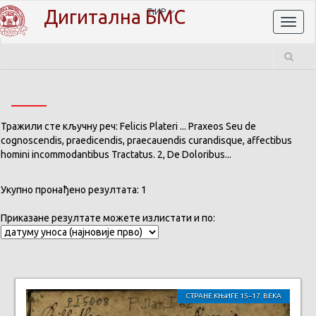
Дигитална БМС
ЋИР
Toggl
naviga
Тражили сте кључну реч: Felicis Plateri ... Praxeos Seu de
cognoscendis, praedicendis, praecauendis curandisque, affectibus
homini incommodantibus Tractatus. 2, De Doloribus...
Укупно пронађено резултата: 1
Приказане резултате можете излистати и по:
СТРАНЕ КЊИГЕ 15–17. ВЕКА