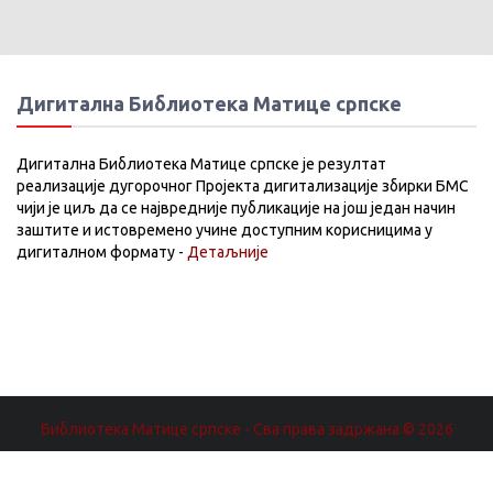
Дигитална Библиотека Матице српске
Дигитална Библиотека Матице српске је резултат
реализације дугорочног Пројекта дигитализације збирки БМС
чији је циљ да се највредније публикације на још један начин
заштите и истовремено учине доступним корисницима у
дигиталном формату -
Детаљније
Библиотека Матице српске - Сва права задржана.© 2026