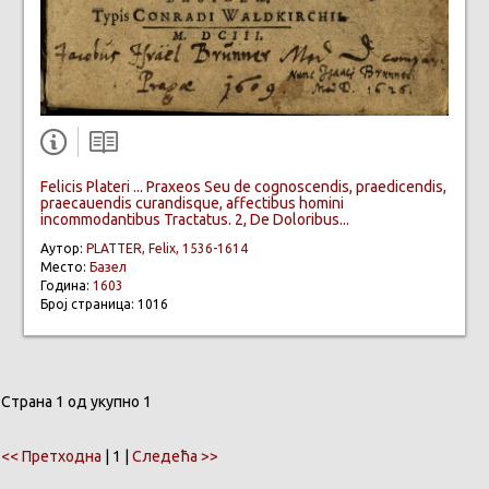
Felicis Plateri ... Praxeos Seu de cognoscendis, praedicendis,
praecauendis curandisque, affectibus homini
incommodantibus Tractatus. 2, De Doloribus...
Аутор:
PLATTER, Felix, 1536-1614
Место:
Базел
Година:
1603
Број страница: 1016
Страна 1 од укупно 1
<< Претходна
| 1 |
Следећа >>