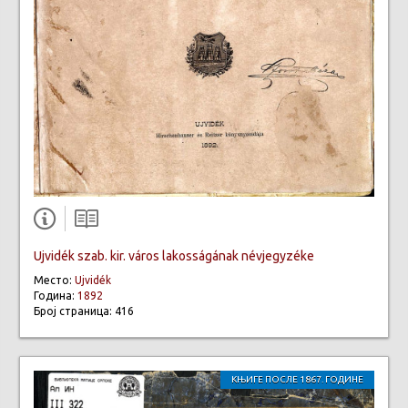
Ujvidék szab. kir. város lakosságának névjegyzéke
Место:
Ujvidék
Година:
1892
Број страница: 416
КЊИГЕ ПОСЛЕ 1867. ГОДИНЕ