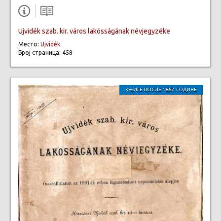
Ujvidék szab. kir. város lakósságának névjegyzéke
Место:
Ujvidék
Број страница: 458
КЊИГЕ ПОСЛЕ 1867. ГОДИНЕ