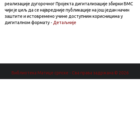
реализације дугорочног Пројекта дигитализације збирки БМС
чији је циљ да се највредније публикације на још један начин
заштите и истовремено учине доступним корисницима у
дигиталном формату -
Детаљније
Библиотека Матице српске - Сва права задржана.© 2026