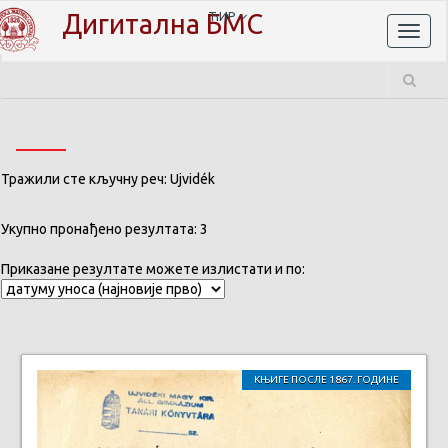
Дигитална БМС
ЋИР
Toggl
naviga
Тражили сте кључну реч: Ujvidék
Укупно пронађено резултата: 3
Приказане резултате можете излистати и по:
КЊИГЕ ПОСЛЕ 1867. ГОДИНЕ