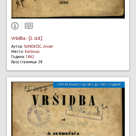
Vršidba.- [2. izd.]
Аутор:
SUNDEČIĆ, Jovan
Место:
Karlovac
Година:
1862
Број страница: 28
СРПСКЕ КЊИГЕ ОД 1801. ДО 1867. ГОДИНЕ