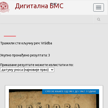
Дигитална БМС
ЋИР
Toggl
naviga
Тражили сте кључну реч: Vršidba
Укупно пронађено резултата: 3
Приказане резултате можете излистати и по:
СРПСКЕ КЊИГЕ ОД 1801. ДО 1867. ГОДИНЕ