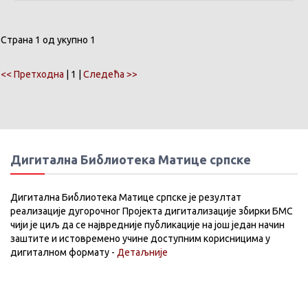
Страна 1 од укупно 1
<< Претходна
| 1 |
Следећа >>
Дигитална Библиотека Матице српске
Дигитална Библиотека Матице српске је резултат
реализације дугорочног Пројекта дигитализације збирки БМС
чији је циљ да се највредније публикације на још један начин
заштите и истовремено учине доступним корисницима у
дигиталном формату -
Детаљније