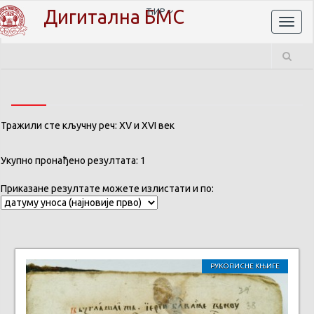
Дигитална БМС
ЋИР
Toggl
naviga
Тражили сте кључну реч: XV и XVI век
Укупно пронађено резултата: 1
Приказане резултате можете излистати и по:
РУКОПИСНЕ КЊИГЕ