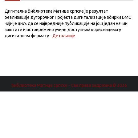
Дигитална Библиотека Матице српске је резултат
реализације дугорочног Пројекта дигитализације збирки БМС
чији је циљ да се највредније публикације на још један начин
заштите и истовремено учине доступним корисницима у
дигиталном формату -
Детаљније
Библиотека Матице српске - Сва права задржана.© 2026