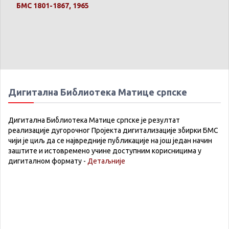
БМС 1801-1867, 1965
Дигитална Библиотека Матице српске
Дигитална Библиотека Матице српске је резултат
реализације дугорочног Пројекта дигитализације збирки БМС
чији је циљ да се највредније публикације на још један начин
заштите и истовремено учине доступним корисницима у
дигиталном формату -
Детаљније