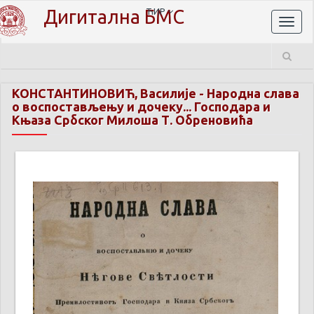
Дигитална БМС
ЋИР
Toggl
naviga
КОНСТАНТИНОВИЋ, Василије
-
Народна слава
о воспостављењу и дочеку... Господара и
Књаза Србског Милоша Т. Обреновића