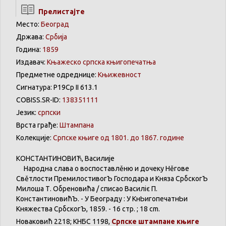
Прелистајте
Место:
Београд
Држава:
Србија
Година:
1859
Издавач:
Књажеско српска књигопечатња
Предметне одреднице:
Књижевност
Сигнатура: Р19Ср II 613.1
COBISS.SR-ID:
138351111
Језик:
српски
Врста грађе:
Штампана
Колекције:
Српске књиге од 1801. до 1867. године
КОНСТАНТИНОВИЋ
,
Василије
Народна
слава
о
воспоставлěню
и
дочеку
Нěгове
Свěтлости
ПремилостивогЪ
Господара
и
Княза
СрбскогЪ
Милоша
Т.
Обреновића
/
списао
Василіє
П.
КонстантиновићЪ
. - У
Београду
: У
КнЬигопечатнЬи
Княжества
СрбскогЪ
, 1859. - 16 стр. ; 18 cm.
Новаковић
2218;
КНБС
1198,
Српске
штампане
књиге