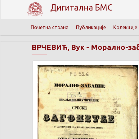
Дигитална БМС
Почетна страна
Публикације
Колекције
ВРЧЕВИЋ, Вук
-
Морално-заб