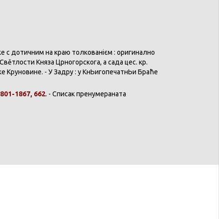
ке
с
дотичним
на
краю
толкованієм
:
оригинално
Свěтлости
Княза
Црногорскога
, а
сада
цес.
кр
.
ке
Круновине
. - У
Задру
: у
КнЬигопечатнЬи
Браће
801-1867, 662
. -
Списак
пренумераната