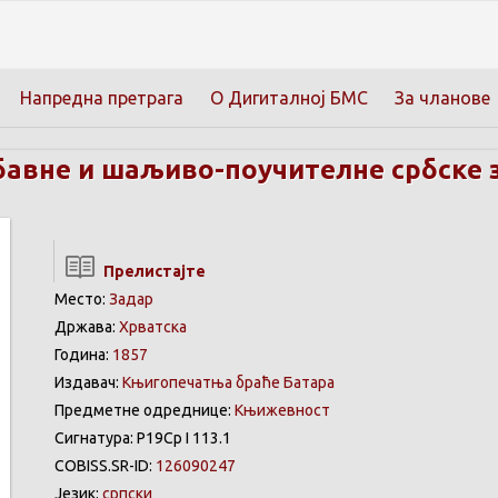
Напредна претрага
О Дигиталној БМС
За чланове
авне и шаљиво-поучителне србске 
Прелистајте
Место:
Задар
Држава:
Хрватска
Година:
1857
Издавач:
Књигопечатња браће Батара
Предметне одреднице:
Књижевност
Сигнатура: Р19Ср I 113.1
COBISS.SR-ID:
126090247
Језик:
српски