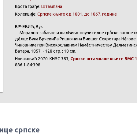
Врста грађе:
Штампана
Колекције:
Српске књиге од 1801. до 1867. године
ВРЧЕВИЋ
, Вук
Морално-забавне
и
шалЬиво-поучителне
србске
загонет
дěлце
Вука
Врчевића
Ришнянина
Бившег
Секретара
Нěгове
Чиновника
при
Високославном
Намěстничеству
Далматинс
Батара
, 1857. - 128 стр. ; 18 cm.
Новаковић
2070;
КНБС
383,
Српске
штампане
књиге
БМС 1
886.1-84:398
ице српске