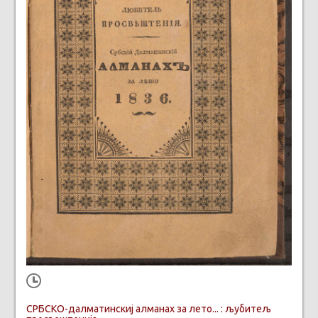
СРБСКО-далматинскиј алманах за лето... : љубитељ