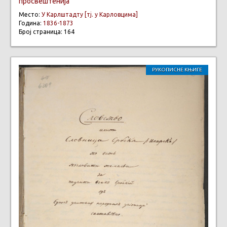
просвештенија
Место:
У Карлштадту [тј. у Карловцима]
Година:
1836-1873
Број страница: 164
РУКОПИСНЕ КЊИГЕ