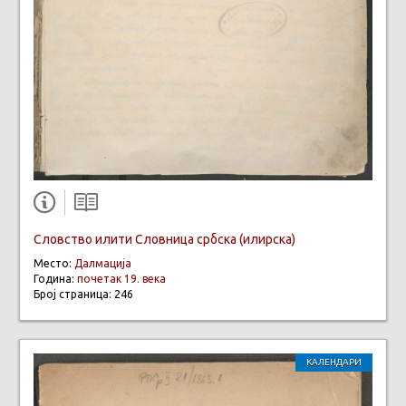
Словство илити Словница србска (илирска)
Место:
Далмација
Година:
почетак 19. века
Број страница: 246
КАЛЕНДАРИ