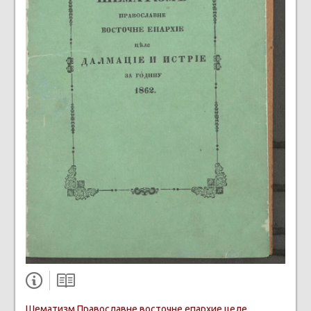
Шематизм Православне восточне епархие целе