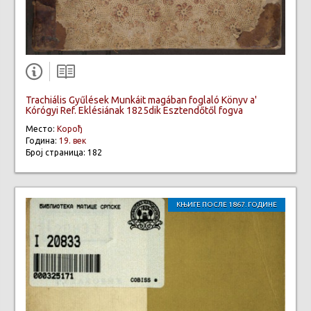
Trachiális Gyűlések Munkáit magában foglaló Könyv a'
Kórógyi Ref. Eklésiának 1825dik Esztendőtől fogva
Место:
Корођ
Година:
19. век
Број страница: 182
КЊИГЕ ПОСЛЕ 1867. ГОДИНЕ