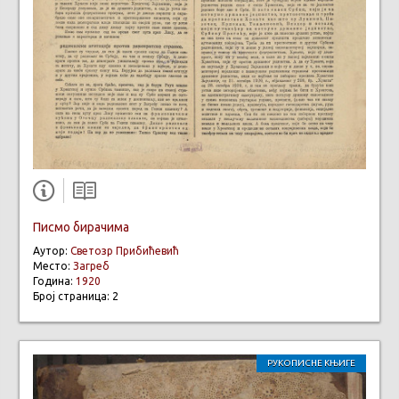
Писмо бирачима
Аутор:
Светозр Прибићевић
Место:
Загреб
Година:
1920
Број страница: 2
РУКОПИСНЕ КЊИГЕ