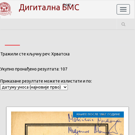
Дигитална БМС
ЋИР
Toggl
naviga
Тражили сте кључну реч: Хрватска
Укупно пронађено резултата: 107
Приказане резултате можете излистати и по:
КЊИГЕ ПОСЛЕ 1867. ГОДИНЕ