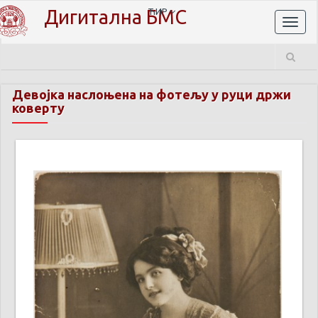
Дигитална БМС
ЋИР
Toggl
naviga
Девојка наслоњена на фотељу у руци држи
коверту