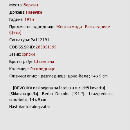
Место:
Берлин
Држава:
Немачка
Година:
191-?
Предметне одреднице:
Женска мода
-
Разгледнице
(Цела)
Сигнатура: Ра I 12191
COBISS.SR-ID:
265051399
Језик:
српски
Врста грађе:
Штампана
Колекције:
Разгледнице
Физички опис: 1 разгледница : црно-бела ; 14 x 9 cm
[
DEVOJKA
naslonjena
na
fotelju
u
ruci
drži
kovertu
]
[
Slikovna
građa
]. - Berlin :
Decobe
, [191-?]. - 1 razglednica :
crno-bela
; 14 x 9 cm
Nasl
.
dao
katalogizator
.