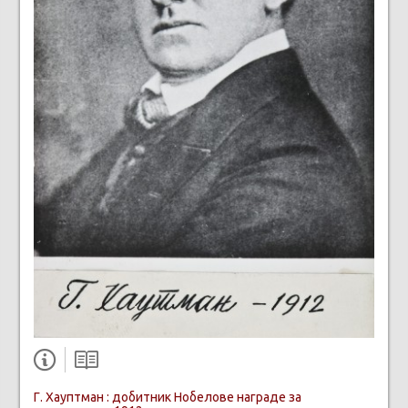
Г. Хауптман : добитник Нобелове награде за