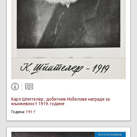
Карл Шпителер : добитник Нобелове награде за
књижевност 1919. године
Година:
191-?
ФОТОГРАФИЈЕ