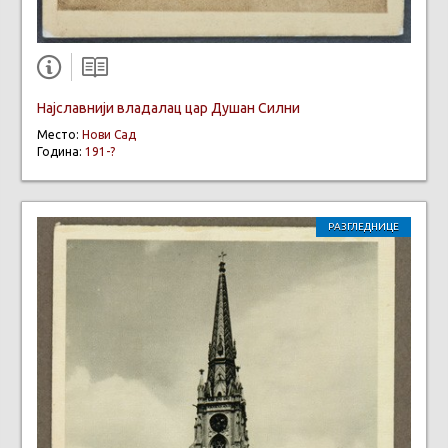
Најславнији владалац цар Душан Силни
Место:
Нови Сад
Година:
191-?
РАЗГЛЕДНИЦЕ