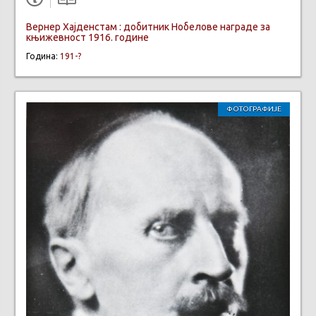
Вернер Хајденстам : добитник Нобелове награде за
књижевност 1916. године
Година:
191-?
ФОТОГРАФИЈЕ