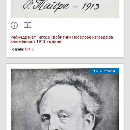
Рабиндранат Тагоре : добитник Нобелове награде за
књижевност 1913. године
Година:
191-?
ФОТОГРАФИЈЕ