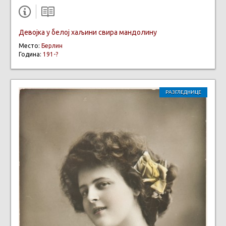
Девојка у белој хаљини свира мандолину
Место:
Берлин
Година:
191-?
РАЗГЛЕДНИЦЕ