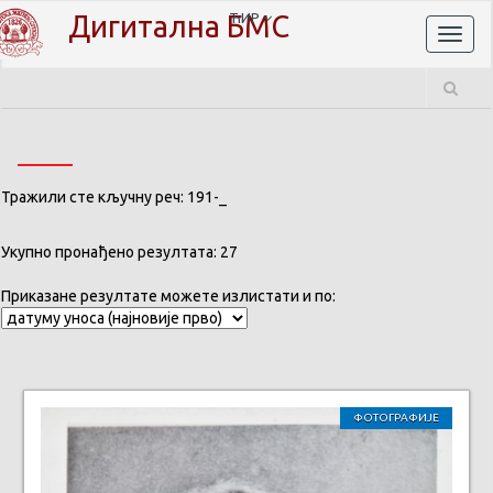
Дигитална БМС
ЋИР
Toggl
naviga
Тражили сте кључну реч: 191-_
Укупно пронађено резултата: 27
Приказане резултате можете излистати и по:
ФОТОГРАФИЈЕ