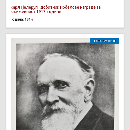
Карл Гјелеруп : добитник Нобелове награде за
књижевност 1917. године
Година:
191-?
ФОТОГРАФИЈЕ