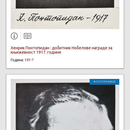
Хенрик Понтопидан : добитник Нобелове награде за
књижевност 1917. године
Година:
191-?
ФОТОГРАФИЈЕ