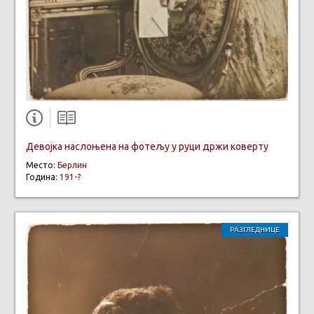
Девојка наслоњена на фотељу у руци држи коверту
Место:
Берлин
Година:
191-?
РАЗГЛЕДНИЦЕ