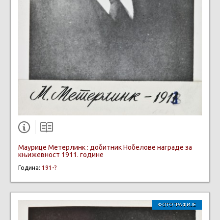
Маурице Метерлинк : добитник Нобелове награде за
књижевност 1911. године
Година:
191-?
ФОТОГРАФИЈЕ