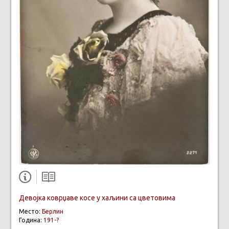
Девојка коврџаве косе у хаљини са цветовима
Место:
Берлин
Година:
191-?