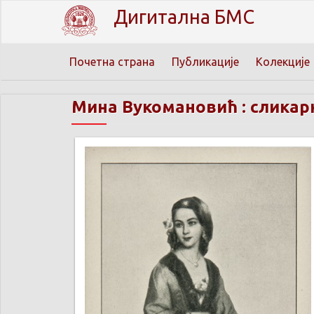
Дигитална БМС
Почетна страна
Публикације
Колекције
Мина Вукомановић : сликарк