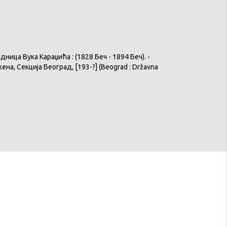
адница
Вука
Караџића
: (1828 Беч - 1894 Беч). -
жена
,
Секција
Београд
, [193-?] (
Beograd
:
Državna