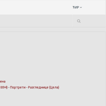
ЋИР
ена
1894)
-
Портрети
-
Разгледнице
(Цела)