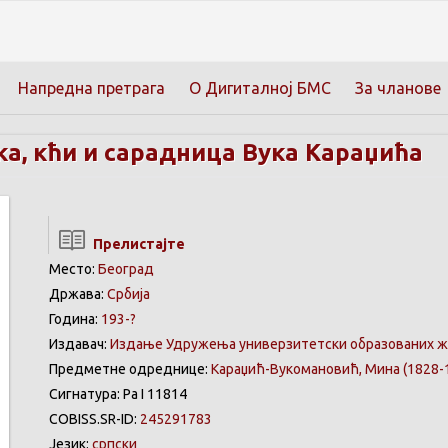
Напредна претрага
О Дигиталној БМС
За чланове
а, кћи и сарадница Вука Караџића
Прелистајте
Место:
Београд
Држава:
Србија
Година:
193-?
Издавач:
Издање Удружења универзитетски образованих ж
Предметне одреднице:
Караџић-Вукомановић, Мина (1828-
Сигнатура: Ра I 11814
COBISS.SR-ID:
245291783
Језик:
српски