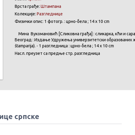
Врста грађе:
Штампана
Колекције:
Разгледнице
Физички опис: 1 фотогр. : црно-бела ; 14 x 10 cm
Мина
Вукомановић
[
Сликовна
грађа
] :
сликарка
, кћи и
сар
Београд
:
Издање
Удружења
универзитетски
образованих
štamparija
). - 1 разгледница :
црно-бела
; 14 x 10 cm
Насл
.
преузет
са
предње
стр. разгледница
ице српске