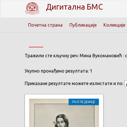
Дигитална БМС
Почетна страна
Публикације
Колекције
Тражили сте кључну реч: Мина Вукомановић : 
Укупно пронађено резултата: 1
Приказане резултате можете излистати и по:
РАЗГЛЕДНИЦЕ