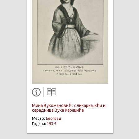
Мина Вукомановић : сликарка, кћи и
сарадница Вука Караџића
Место:
Београд
Година:
193-?