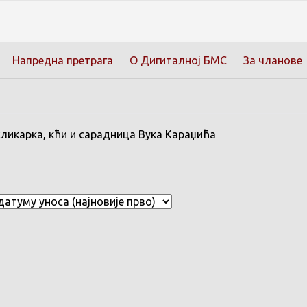
Напредна претрага
О Дигиталној БМС
За чланове
сликарка, кћи и сарадница Вука Караџића