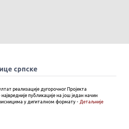
ице српске
ултат реализације дугорочног Пројекта
 највредније публикације на још један начин
рисницима у дигиталном формату -
Детаљније