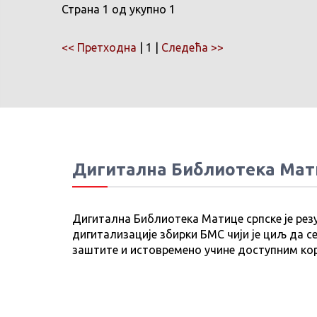
Страна 1 од укупно 1
<< Претходна
| 1 |
Следећа >>
Дигитална Библиотека Мат
Дигитална Библиотека Матице српске је рез
дигитализације збирки БМС чији је циљ да се
заштите и истовремено учине доступним ко