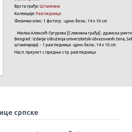
Врста грађе:
Штампана
Колекције:
Разгледнице
Физички опис: 1 фотогр. : црно-бела ; 14 x 10 cm
Милка
Алексић-Гргурова
[
Сликовна
грађа
] :
драмска
уметн
Beograd
:
Izdanje
Udruženja
univerzitetski
obrazovanih
žena
,
Sek
штампарија
). - 1 разгледница :
црно-бела
; 14 x 10 cm
Насл
.
преузет
с
предње
стр. разгледница
ице српске