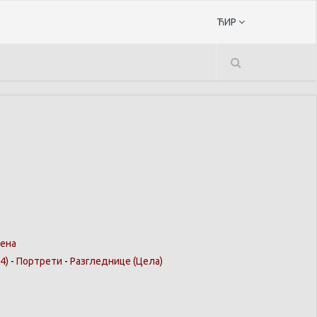
ЋИР
ена
4)
-
Портрети
-
Разгледнице
(Цела)