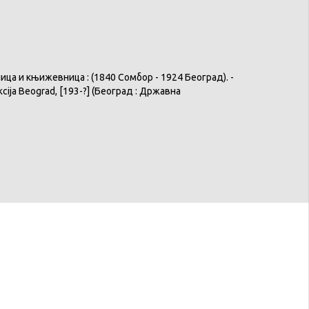
ица
и
књижевница
: (1840
Сомбор
- 1924
Београд
). -
cija
Beograd
, [193-?] (
Београд
:
Државна