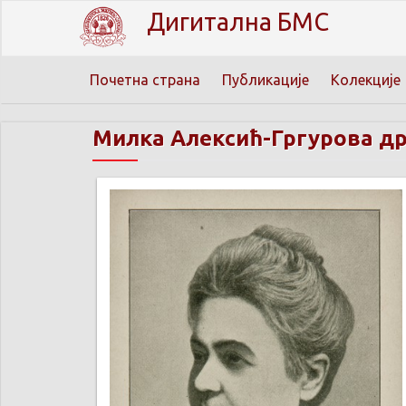
Дигитална БМС
Почетна страна
Публикације
Колекције
Милка Алексић-Гргурова д