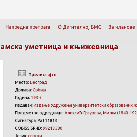
Напредна претрага
О Дигиталној БМС
За чланове
рамска уметница и књижевница
Прелистајте
Место:
Београд
Држава:
Србија
Година:
193-?
Издавач:
Издање Удружења универзитетски образованих ж
Предметне одреднице:
Алексић-Гргурова, Милка (1840-192
Сигнатура: Ра I 11813
COBISS.SR-ID:
99213580
Језик:
српски