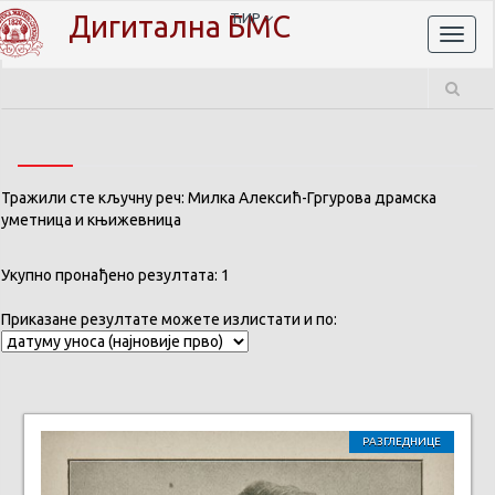
Дигитална БМС
ЋИР
Toggl
naviga
Тражили сте кључну реч: Милка Алексић-Гргурова драмска
уметница и књижевница
Укупно пронађено резултата: 1
Приказане резултате можете излистати и по:
РАЗГЛЕДНИЦЕ