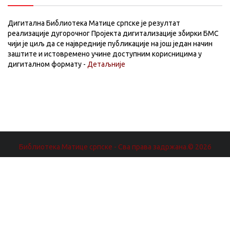
Дигитална Библиотека Матице српске је резултат
реализације дугорочног Пројекта дигитализације збирки БМС
чији је циљ да се највредније публикације на још један начин
заштите и истовремено учине доступним корисницима у
дигиталном формату -
Детаљније
Библиотека Матице српске - Сва права задржана.© 2026