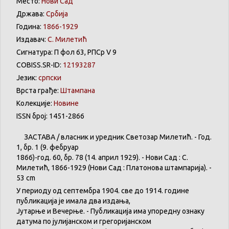
Место:
Нови Сад
Држава:
Србија
Година:
1866-1929
Издавач:
С. Милетић
Сигнатура: П фол 63, РПСр V 9
COBISS.SR-ID:
12193287
Језик:
српски
Врста грађе:
Штампана
Колекције:
Новине
ISSN број: 1451-2866
ЗАСТАВА
/
власник
и
уредник
Светозар
Милетић
. - Год.
1,
бр
. 1 (9.
фебруар
1866)-год. 60,
бр
. 78 (14.
април
1929). -
Нови
Сад : С.
Милетић
, 1866-1929 (
Нови
Сад :
Платонова
штампарија
). -
53 cm
У
периоду
од
септембра
1904. све
до
1914.
године
публикација
је
имала
два
издања
,
Јутарње
и
Вечерње
. -
Публикација
има
упоредну
ознаку
датума
по
јулијанском
и
грегоријанском