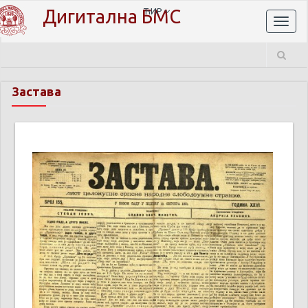
Дигитална БМС
ЋИР
Toggl
naviga
Застава