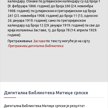
календару
.
Ознаке по јулијанском календару су од броја 1
(9. феб
р
уара 1866. године) до броја 260 (24. новембра
1908. године); по јулијанском и грегоријанском од броја
261 (25. новембра 1908. године) до броја 11 (13, односно
26. јануара 1919. године); само по грегоријанском
календару
од броја 12 (29. јануара 1919. године) па све до
краја излажења Заставе,
тј.
до броја 78 (14. априла 1929.
године).
Претраживање
Заставе
по тексту могуће је на сајту
Претражива дигитална библиотека
Дигитална Библиотека Матице српске
Дигитална Библиотека Матице српске је резултат