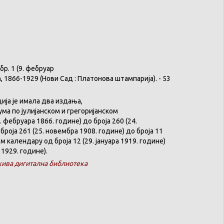
бр
. 1 (9.
фебруар
ћ
, 1866-1929 (
Нови
Сад :
Платонова
штампарија
). - 53
ција
је
имала
два
издања
,
ума
по
јулијанском
и
грегоријанском
. феб
р
уара 1866. године) до броја 260 (24.
броја 261 (25. новембра 1908. године) до броја 11
ком
календару
од броја 12 (29. јануара 1919. године)
 1929. године).
ива дигитална библиотека