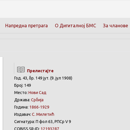
Напредна претрага
О Дигиталној БМС
За чланове
Прелистајте
Год. 43, бр. 149 јут. (9. јул 1908)
Број: 149
Место:
Нови Сад
Држава:
Србија
Година:
1866-1929
Издавач:
С. Милетић
Сигнатура: П фол 63, РПСр V 9
COBISS.SR-ID:
12193287