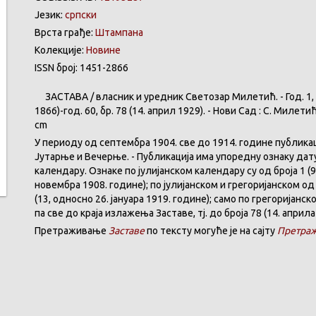
Језик:
српски
Врста грађе:
Штампана
Колекције:
Новине
ISSN број: 1451-2866
ЗАСТАВА
/
власник
и
уредник
Светозар
Милетић
. - Год. 1,
1866)-год. 60,
бр
. 78 (14.
април
1929). -
Нови
Сад : С.
Милети
cm
У
периоду
од
септембра
1904. све
до
1914.
године
публика
Јутарње
и
Вечерње
. -
Публикација
има
упоредну
ознаку
дат
календару
.
Ознаке по јулијанском календару су од броја 1 (9
новембра 1908. године); по јулијанском и грегоријанском од 
(13, односно 26. јануара 1919. године); само по грегоријанс
па све до краја излажења Заставе,
тј.
до броја 78 (14. априла
Претраживање
Заставе
по тексту могуће је на сајту
Претраж