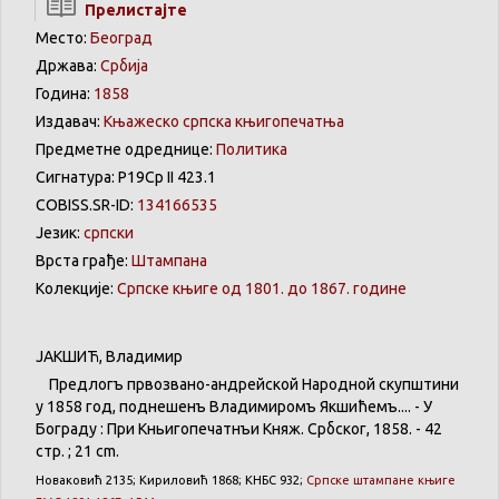
Прелистајте
Место:
Београд
Држава:
Србија
Година:
1858
Издавач:
Књажеско српска књигопечатња
Предметне одреднице:
Политика
Сигнатура: Р19Ср II 423.1
COBISS.SR-ID:
134166535
Језик:
српски
Врста грађе:
Штампана
Колекције:
Српске књиге од 1801. до 1867. године
ЈАКШИЋ
,
Владимир
Предлогъ
првозвано-андрейской
Народной
скупштини
у 1858 год,
поднешенъ
Владимиромъ
Якшићемъ
.... - У
Бѣограду
: При
Кньигопечатнъи
Княж
.
Србског
, 1858. - 42
стр. ; 21 cm.
Новаковић
2135;
Кириловић
1868;
КНБС
932;
Српске
штампане
књиге