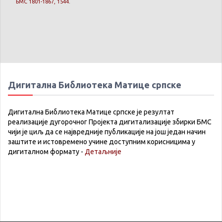
БМС 1801-1867, 1544
.
Дигитална Библиотека Матице српске
Дигитална Библиотека Матице српске је резултат
реализације дугорочног Пројекта дигитализације збирки БМС
чији је циљ да се највредније публикације на још један начин
заштите и истовремено учине доступним корисницима у
дигиталном формату -
Детаљније