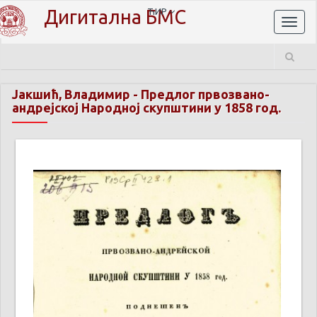
Дигитална БМС
ЋИР
Toggl
naviga
Јакшић, Владимир
-
Предлог првозвано-
андрејској Народној скупштини у 1858 год.