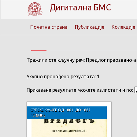
Дигитална БМС
Почетна страна
Публикације
Колекције
Тражили сте кључну реч: Предлог првозвано-ан
Укупно пронађено резултата: 1
Приказане резултате можете излистати и по:
СРПСКЕ КЊИГЕ ОД 1801. ДО 1867.
ГОДИНЕ