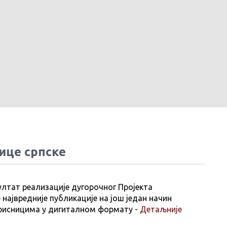
ице српске
ултат реализације дугорочног Пројекта
 највредније публикације на још један начин
рисницима у дигиталном формату -
Детаљније