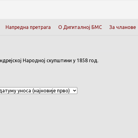
Напредна претрага
О Дигиталној БМС
За чланове
дрејској Народној скупштини у 1858 год.