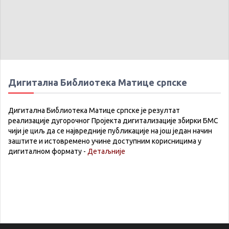
Дигитална Библиотека Матице српске
Дигитална Библиотека Матице српске је резултат
реализације дугорочног Пројекта дигитализације збирки БМС
чији је циљ да се највредније публикације на још један начин
заштите и истовремено учине доступним корисницима у
дигиталном формату -
Детаљније