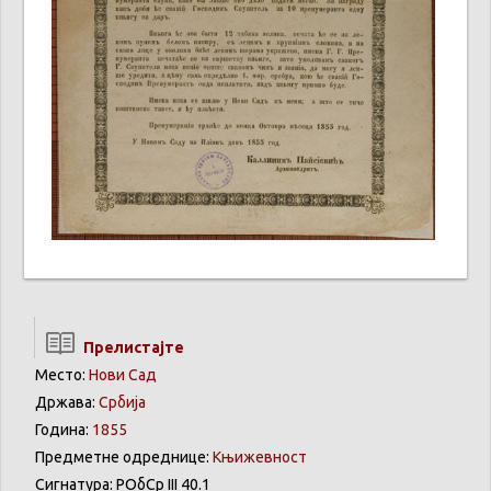
Прелистајте
Место:
Нови Сад
Држава:
Србија
Година:
1855
Предметне одреднице:
Књижевност
Сигнатура: РОбСр III 40.1