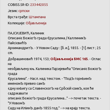
COBISS.SR-ID:
233442055
Језик:
српски
Врста грађе:
Штампана
Колекције:
Објављенија
ПАЈСИЈЕВИЋ
,
Калиник
Описаніє
БожієгЪ
града
Єрусалима
/
КаллиникЪ
ПайсієвићЪ
АрхимандритЪ
. - У
Новом
Саду
: [б. и.], 1855. - [1]
лист
; 25
cm.
Добрашиновић
1974, 153;
Објављенија
БМС 165
. -
Оглас
на
необјављену
књ
.
Калиника
Пајсијевића
"
Описаніє
БожієгЪ
града
Єрусалима
". -
Насл
. над
текстом
. - "
ПодЪ
горнЬимЪ
именомЪ
превео
самЪ
єдну
кнЬигу
са
СлавенскогЪ
на
Србскій
єзикЪ
, коя
ће
садржавати
описаніє
БожієгЪ
града
Єрусалима
..." -->
почетак
текста
. -
"У
НовомЪ
Саду
на
ИліинЪ
данЪ
1855 год." -->
на
крају
текста
.