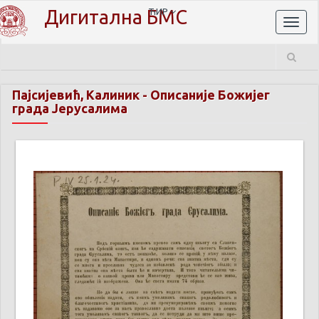
Дигитална БМС
ЋИР
Toggl
naviga
Пајсијевић, Калиник
-
Описаније Божијег
града Јерусалима