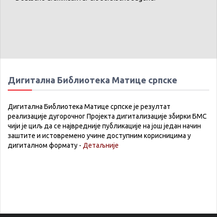
Дигитална Библиотека Матице српске
Дигитална Библиотека Матице српске је резултат
реализације дугорочног Пројекта дигитализације збирки БМС
чији је циљ да се највредније публикације на још један начин
заштите и истовремено учине доступним корисницима у
дигиталном формату -
Детаљније