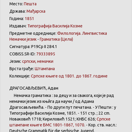
Место:
Пешта
Држава:
Мађарска
Година:
1851
Издавач:
Типографија Василија Козме
Предметне одреднице:
Филологија. Лингвистика
Немачки језик
-
Граматика
(Цела)
Сигнатура: Р19Ср II 284.1
COBISS.SR-ID:
79333895
Језик:
српски, немачки
Врста грађе:
Штампана
Колекције:
Српске књиге од 1801. до 1867. године
ДРАГОСАВЉЕВИЋ
,
Адам
Немачка
граматика
:
за
децу
и
за
свакога
,
који
је
рад
немачки
језик
из
књйга
да
научи
/
од
Адама
Драгосављевића
. -
По
други
пут
печатана
. - У
Пешти
: у
Типографији
Василија
Козме
, 1851. - 151 стр. ; 22 cm.
Новаковић
1718;
Кириловић
1521;
КНБС
626;
Српске
штампане
књиге
БМС 1801-1867, 1070
. - Кор. ств.
насл
.:
Deutsche
Grammatik
für
die
serbische
Jugend
.