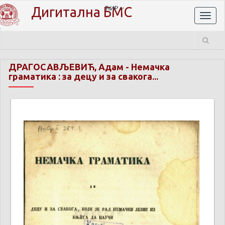
Дигитална БМС
ЋИР
Toggl
naviga
ДРАГОСАВЉЕВИЋ, Адам
-
Немачка
граматика : за децу и за свакога...