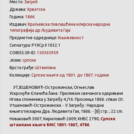
Место:
Загреб
Држава:
Хрватска
Година:
1866
Издавач:
Краљевска повлашћена илирска народна
типографија др Људевита Гаја
Предметне одреднице:
Књижевност
Сигнатура: Р19Ср II 1032.1
COBISS.SR-ID:
150365959
Језик:
српски
Врста грађе:
Штампана
Колекције:
Српске књиге од 1801. до 1867. године
УТЈЕШЕНОВИЋ-Острожински, Огњеслав
Ускрснуће Єлачића бана : Приликом свечанога одкриваня
Нѣгова споменика у Загребу 4./16. Просинца 1866. спѣвао Ог.
Утѣшеновић-Острожински. - У Загребу : Народна
кньиготискарна Дра. Людевита Гая, 1866. - [8] стр. ; 22 cm.
Новаковић 3007; Кириловић 2609; КНБС 2790;
Српске
штампане књиге БМС 1801-1867, 4786
.