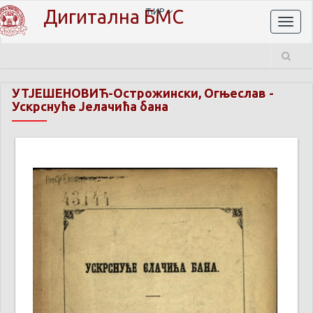
Дигитална БМС
ЋИР
Toggl
naviga
УТЈЕШЕНОВИЋ-Острожински, Огњеслав
-
Ускрснуће Јелачића бана