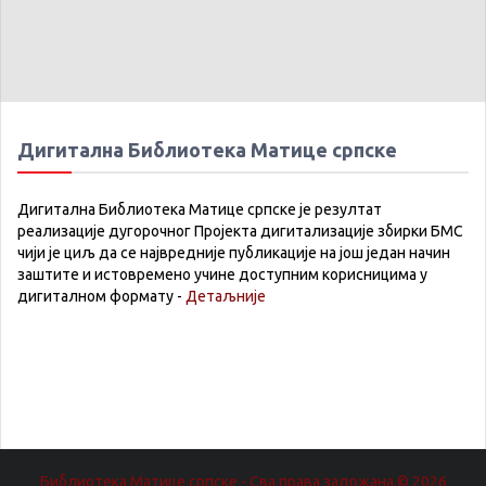
Дигитална Библиотека Матице српске
Дигитална Библиотека Матице српске је резултат
реализације дугорочног Пројекта дигитализације збирки БМС
чији је циљ да се највредније публикације на још један начин
заштите и истовремено учине доступним корисницима у
дигиталном формату -
Детаљније
Библиотека Матице српске - Сва права задржана.© 2026