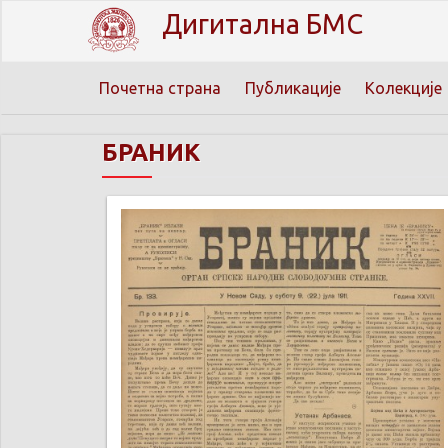
Дигитална БМС
Почетна страна
Публикације
Колекције
БРАНИК