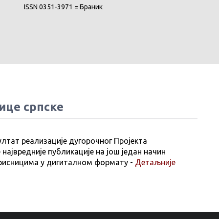
ISSN 0351-3971 = Браник
ице српске
ултат реализације дугорочног Пројекта
 највредније публикације на још један начин
рисницима у дигиталном формату -
Детаљније