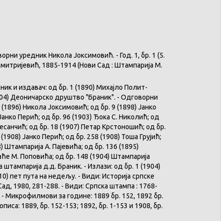
и уредник Никола Јоксимовић. - Год. 1, бр. 1 (5.
а Димитријевић, 1885-1914 (Нови Сад : Штампарија М.
ик и издавач: од бр. 1 (1890) Михајло Полит-
1904) Деоничарско друштво "Браник". - Одговорни
 (1896) Никола Јоксимовић; од бр. 9 (1898) Јанко
Јанко Перић; од бр. 96 (1903) Ђока С. Николић; од
Десанчић; од бр. 18 (1907) Петар Крстоношић; од бр.
 (1908) Јанко Перић; од бр. 258 (1908) Тоша Грујић;
) Штампарија А. Пајевића; од бр. 136 (1895)
ће М. Поповића; од бр. 148 (1904) Штампарија
штампарија д.д. Браник. - Излази: од бр. 1 (1904)
10) пет пута на недељу. - Види: Историја српске
Сад, 1980, 281-288. - Види: Српска штампа : 1768-
 - Микрофилмови за године: 1889 бр. 152, 1892 бр.
описа: 1889, бр. 152-153; 1892, бр. 1-153 и 1908, бр.