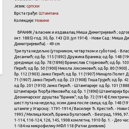
Језик:
српски
Врста грађе:
Штампана
Колекције:
Новине
БРАНИК / власник и издавалац Миша Димитријевић ; одговорн
окт. 1885)-год. 30, бр. 143 (20. јул 1914). - Нови Сад : Миш
Димитријевића). - 49 cm
Три пута недељно (уторником, четвртком и суботом). - Власн
Десанчић; од бр. 115 (1892) Дружина Браника; од бр. 148 (
уредници: од бр. 78 (1896) Бранислав Стојановић; од бр. 103
Перић; од бр. 50 (1900) Никола Јоксимовић; од бр. 80 (1900) 
бр. 112 (1903) Јанко Перић; од бр. 11 (1907) Михајло Полит 
71 (1907) Јанко Перић; од бр. 23 (1908) Тоша Грујић; од бр. 42
од бр. 201 (1910) Јанко Перић. - Штампарије: од бр. 101 (1888
Штампарија Ђорђа Ивковића; од бр. 1 (1896) Штампарија Бра
Деоничарског друштва "Браник"; од бр. 72 (1914) Електрична 
шест пута на недељу, осим дана после свеца; од бр. 148 (19
штампе у Угарској : 1791-1914 / Василије Ђ. Крестић. - Нови 
1995 / Милица Кисић, Бранка Булатовић. - Београд, 1996, 97.
1-114, 116-124, 126, 145, 1908 комлетна, 1910 бр. 1. - Део час
1-184 на микрофилму МФЛ 118 (Ратни дневник)