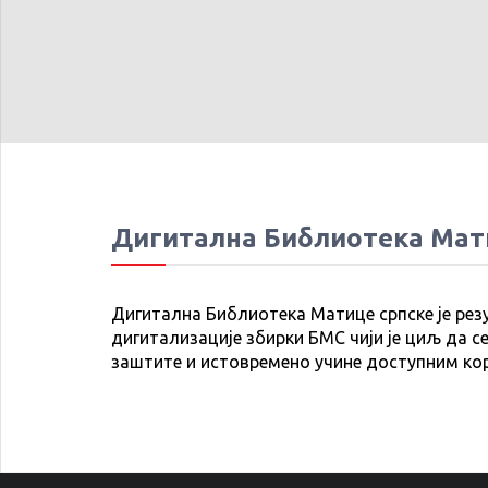
Дигитална Библиотека Мат
Дигитална Библиотека Матице српске је рез
дигитализације збирки БМС чији је циљ да се
заштите и истовремено учине доступним ко