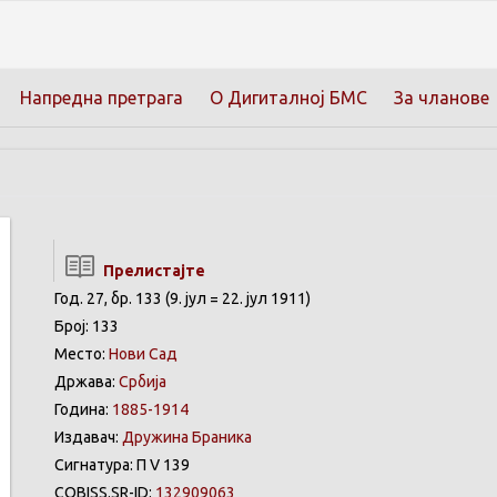
Напредна претрага
О Дигиталној БМС
За чланове
Прелистајте
Год. 27, бр. 133 (9. јул = 22. јул 1911)
Број: 133
Место:
Нови Сад
Држава:
Србија
Година:
1885-1914
Издавач:
Дружина Браника
Сигнатура: П V 139
COBISS.SR-ID:
132909063