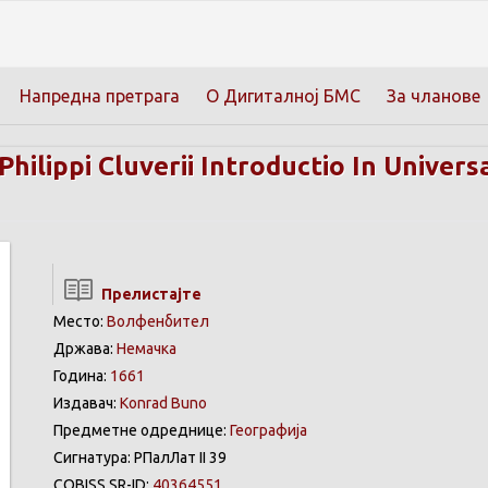
Напредна претрага
О Дигиталној БМС
За чланове
Philippi Cluverii Introductio In Univ
Прелистајте
Место:
Волфенбител
Држава:
Немачка
Година:
1661
Издавач:
Konrad Buno
Предметне одреднице:
Географија
Сигнатура: РПалЛат II 39
COBISS.SR-ID:
40364551