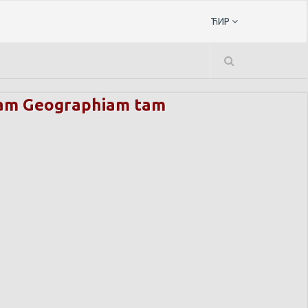
ЋИР
ersam Geographiam tam