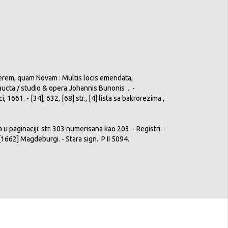
erem, quam Novam : Multis locis emendata,
ucta / studio & opera Johannis Bunonis ... -
1661. - [34], 632, [68] str., [4] lista sa bakrorezima ,
 u paginaciji: str. 303 numerisana kao 203. - Registri. -
1662] Magdeburgi. - Stara sign.: P II 5094.