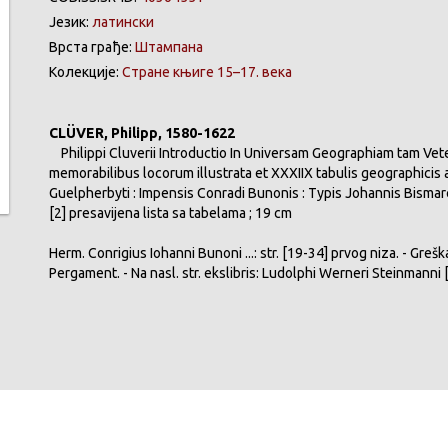
Језик:
латински
Врста грађе:
Штампана
Колекције:
Стране књиге 15–17. века
CLÜVER, Philipp, 1580-1622
Philippi Cluverii Introductio In Universam Geographiam tam Vet
memorabilibus locorum illustrata et XXXIIX tabulis geographicis a
Guelpherbyti : Impensis Conradi Bunonis : Typis Johannis Bismarci, 
[2] presavijena lista sa tabelama ; 19 cm
Herm. Conrigius Iohanni Bunoni ...: str. [19-34] prvog niza. - Greška
Pergament. - Na nasl. str. ekslibris: Ludolphi Werneri Steinmanni [